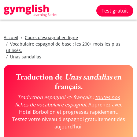
Test gratuit
Accueil
Cours d'espagnol en ligne
Vocabulaire espagnol de base : les 200+ mots les plus
utilisés.
Unas sandalias
Traduction de
Unas sandalias
en
français.
Traduction espagnol <> français :
toutes nos
fiches de vocabulaire espagnol.
Apprenez avec
Hotel Borbollón et progressez rapidement.
Testez votre niveau d'espagnol gratuitement dès
aujourd'hui.