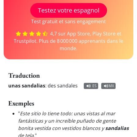
Testez votre espagnol
Test gratuit et sans engagement
4,7 sur App Store, Play Store et
Trustpilot. Plus de 8 000 000 apprenants dans le
monde.
Traduction
unas sandalias
:
des sandales
ES
MX
Exemples
"
Este sitio lo tiene todo: unas vistas al mar
fantásticas y un increíble puñado de gente
bonita vestida con vestidos blancos y
sandalias
de tela.
"