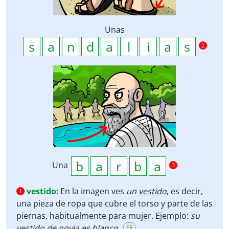
Unas
2
Una
3
vestido
:
En la imagen ves
un
vestido
, es decir,
1
una pieza de ropa que cubre el torso y parte de las
piernas, habitualmente para mujer. Ejemplo:
su
vestido
de novia es blanco.
FR