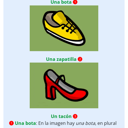
Una bota
1
Una zapatilla
2
Un tacón
3
Una bota
:
En la imagen hay
una bota
, en plural
1