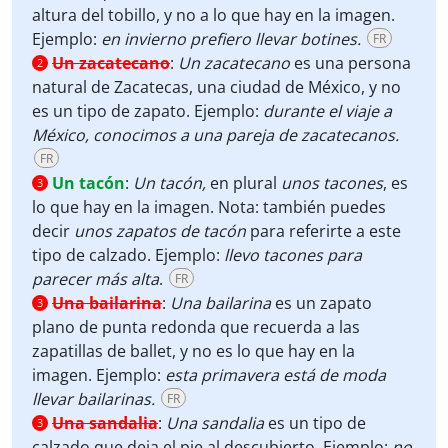
altura del tobillo, y no a lo que hay en la imagen.
Ejemplo:
en invierno prefiero llevar botines.
FR
Un zacatecano
:
Un zacatecano
es una persona
2
natural de Zacatecas, una ciudad de México, y no
es un tipo de zapato. Ejemplo:
durante el viaje a
México, conocimos a una pareja de zacatecanos.
FR
Un tacón
:
Un tacón,
en plural
unos tacones
, es
3
lo que hay en la imagen. Nota: también puedes
decir
unos zapatos de tacón
para referirte a este
tipo de calzado. Ejemplo:
llevo tacones para
parecer más alta
.
FR
Una bailarina
:
Una bailarina
es un zapato
3
plano de punta redonda que recuerda a las
zapatillas de ballet, y no es lo que hay en la
imagen. Ejemplo:
esta primavera está de moda
llevar bailarinas.
FR
Una sandalia
:
Una sandalia
es un tipo de
3
calzado que deja el pie al descubierto. Ejemplo:
no