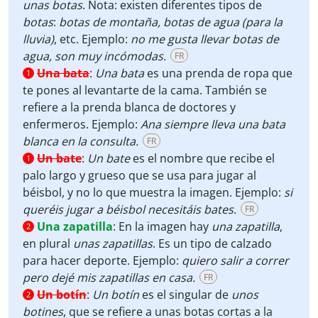
unas botas
. Nota: existen diferentes tipos de
botas
:
botas de montaña, botas de agua (para la
lluvia)
, etc. Ejemplo:
no me gusta llevar botas de
agua, son muy incómodas.
FR
Una bata
:
Una bata
es una prenda de ropa que
1
te pones al levantarte de la cama. También se
refiere a la prenda blanca de doctores y
enfermeros. Ejemplo:
Ana siempre lleva una bata
blanca en la consulta.
FR
Un bate
:
Un bate
es el nombre que recibe el
1
palo largo y grueso que se usa para jugar al
béisbol, y no lo que muestra la imagen. Ejemplo:
si
queréis jugar a béisbol necesitáis bates.
FR
Una zapatilla
:
En la imagen hay
una zapatilla
,
2
en plural
unas zapatillas
. Es un tipo de calzado
para hacer deporte. Ejemplo:
quiero salir a correr
pero dejé mis zapatillas en casa.
FR
Un botín
:
Un botín
es el singular de
unos
2
botines
, que se refiere a unas botas cortas a la