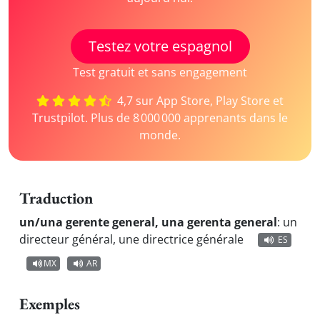
Testez votre espagnol
Test gratuit et sans engagement
4,7 sur App Store, Play Store et
Trustpilot. Plus de 8 000 000 apprenants dans le
monde.
Traduction
un/una gerente general, una gerenta general
:
un
directeur général, une directrice générale
ES
MX
AR
Exemples