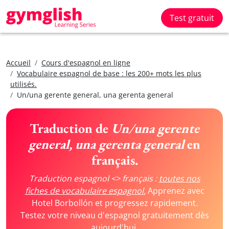
Test gratuit
Accueil
Cours d'espagnol en ligne
Vocabulaire espagnol de base : les 200+ mots les plus
utilisés.
Un/una gerente general, una gerenta general
Traduction de
Un/una gerente
general, una gerenta general
en
français.
Traduction espagnol <> français :
toutes nos
fiches de vocabulaire espagnol.
Apprenez avec
Hotel Borbollón et progressez rapidement.
Testez votre niveau d'espagnol gratuitement dès
aujourd'hui.