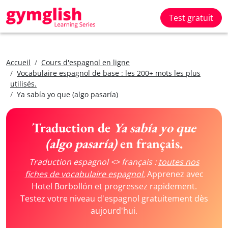
Test gratuit
Accueil
Cours d'espagnol en ligne
Vocabulaire espagnol de base : les 200+ mots les plus
utilisés.
Ya sabía yo que (algo pasaría)
Traduction de
Ya sabía yo que
(algo pasaría)
en français.
Traduction espagnol <> français :
toutes nos
fiches de vocabulaire espagnol.
Apprenez avec
Hotel Borbollón et progressez rapidement.
Testez votre niveau d'espagnol gratuitement dès
aujourd'hui.