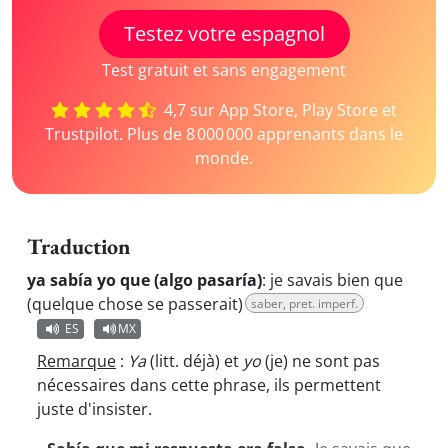
Testez votre espagnol
Test gratuit et sans engagement
4,7 sur App Store, Play Store et
Trustpilot. Plus de 8 000 000 apprenants dans le
monde.
Traduction
ya sabía yo que (algo pasaría)
:
je savais bien que
(quelque chose se passerait)
saber, pret. imperf.
ES
MX
Remarque
:
Ya
(litt. déjà) et
yo
(je) ne sont pas
nécessaires dans cette phrase, ils permettent
juste d'insister.