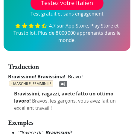
Testez votre Italien
Test gratuit et sans engagement
4,7 sur App Store, Play Store et
Trustpilot. Plus de 8 000 000 apprenants dans le
monde.
Traduction
Bravissimo! Bravissima!
:
Bravo !
MASCHILE, FEMMINILE
Bravissimi, ragazzi, avete fatto un ottimo
lavoro!
Bravos, les garçons, vous avez fait un
excellent travail !
Exemples
"
“Invece di”.
Bravissimi
!
"