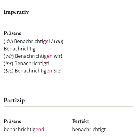
Imperativ
Präsens
(
du
) Benachrichtig
e
! / (
du
)
Benachrichtig
!
(
wir
) Benachrichtig
en
wir!
(
ihr
) Benachrichtig
t
!
(
Sie
) Benachrichtig
en
Sie!
Partizip
Präsens
Perfekt
benachrichtig
end
benachrichtigt