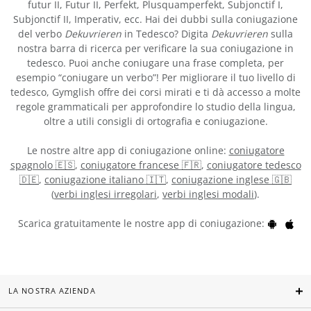
futur II, Futur II, Perfekt, Plusquamperfekt, Subjonctif I,
Subjonctif II, Imperativ, ecc. Hai dei dubbi sulla coniugazione
del verbo
Dekuvrieren
in Tedesco? Digita
Dekuvrieren
sulla
nostra barra di ricerca per verificare la sua coniugazione in
tedesco. Puoi anche coniugare una frase completa, per
esempio “coniugare un verbo”! Per migliorare il tuo livello di
tedesco, Gymglish offre dei corsi mirati e ti dà accesso a molte
regole grammaticali per approfondire lo studio della lingua,
oltre a utili consigli di ortografia e coniugazione.
Le nostre altre app di coniugazione online:
coniugatore
spagnolo 🇪🇸
,
coniugatore francese 🇫🇷
,
coniugatore tedesco
🇩🇪
,
coniugazione italiano 🇮🇹
,
coniugazione inglese 🇬🇧
(
verbi inglesi irregolari
,
verbi inglesi modali
).
Scarica gratuitamente le nostre app di coniugazione:
LA NOSTRA AZIENDA