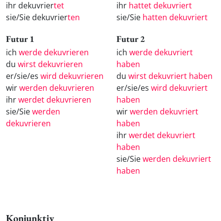
ihr dekuvrier
tet
ihr
hattet dekuvriert
sie/Sie dekuvrier
ten
sie/Sie
hatten dekuvriert
Futur 1
Futur 2
ich
werde dekuvrieren
ich
werde dekuvriert
du
wirst dekuvrieren
haben
er/sie/es
wird dekuvrieren
du
wirst dekuvriert haben
wir
werden dekuvrieren
er/sie/es
wird dekuvriert
ihr
werdet dekuvrieren
haben
sie/Sie
werden
wir
werden dekuvriert
dekuvrieren
haben
ihr
werdet dekuvriert
haben
sie/Sie
werden dekuvriert
haben
Konjunktiv