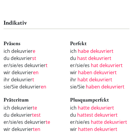
Indikativ
Präsens
Perfekt
ich dekuvrier
e
ich
habe dekuvriert
du dekuvrier
st
du
hast dekuvriert
er/sie/es dekuvrier
t
er/sie/es
hat dekuvriert
wir dekuvrier
en
wir
haben dekuvriert
ihr dekuvrier
t
ihr
habt dekuvriert
sie/Sie dekuvrier
en
sie/Sie
haben dekuvriert
Präteritum
Plusquamperfekt
ich dekuvrier
te
ich
hatte dekuvriert
du dekuvrier
test
du
hattest dekuvriert
er/sie/es dekuvrier
te
er/sie/es
hatte dekuvriert
wir dekuvrier
ten
wir
hatten dekuvriert