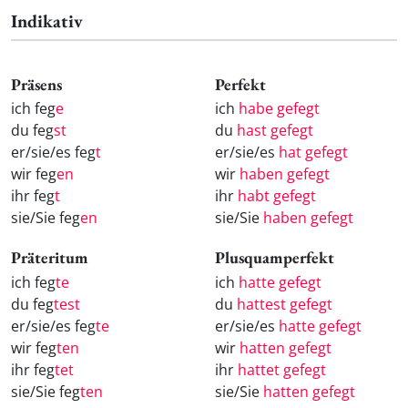
Indikativ
Präsens
Perfekt
ich feg
e
ich
habe gefegt
du feg
st
du
hast gefegt
er/sie/es feg
t
er/sie/es
hat gefegt
wir feg
en
wir
haben gefegt
ihr feg
t
ihr
habt gefegt
sie/Sie feg
en
sie/Sie
haben gefegt
Präteritum
Plusquamperfekt
ich feg
te
ich
hatte gefegt
du feg
test
du
hattest gefegt
er/sie/es feg
te
er/sie/es
hatte gefegt
wir feg
ten
wir
hatten gefegt
ihr feg
tet
ihr
hattet gefegt
sie/Sie feg
ten
sie/Sie
hatten gefegt