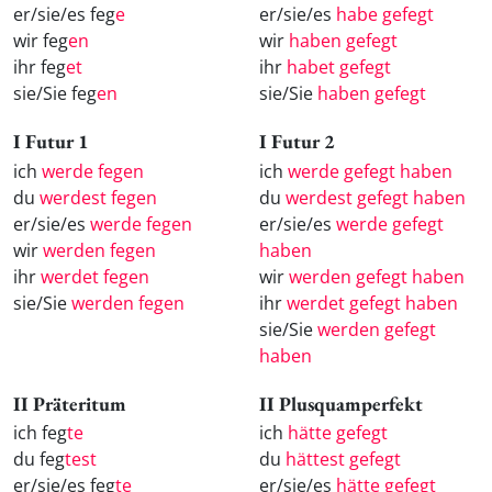
er/sie/es feg
e
er/sie/es
habe gefegt
wir feg
en
wir
haben gefegt
ihr feg
et
ihr
habet gefegt
sie/Sie feg
en
sie/Sie
haben gefegt
I Futur 1
I Futur 2
ich
werde fegen
ich
werde gefegt haben
du
werdest fegen
du
werdest gefegt haben
er/sie/es
werde fegen
er/sie/es
werde gefegt
wir
werden fegen
haben
ihr
werdet fegen
wir
werden gefegt haben
sie/Sie
werden fegen
ihr
werdet gefegt haben
sie/Sie
werden gefegt
haben
II Präteritum
II Plusquamperfekt
ich feg
te
ich
hätte gefegt
du feg
test
du
hättest gefegt
er/sie/es feg
te
er/sie/es
hätte gefegt