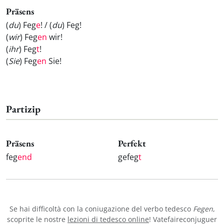
Präsens
(
du
) Feg
e
! / (
du
) Feg
!
(
wir
) Feg
en
wir!
(
ihr
) Feg
t
!
(
Sie
) Feg
en
Sie!
Partizip
Präsens
Perfekt
feg
end
gefeg
t
Se hai difficoltà con la coniugazione del verbo tedesco
Fegen
,
scoprite le nostre
lezioni di tedesco online
! Vatefaireconjuguer