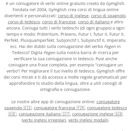
è un coniugatore di verbi online gratuito creato da Gymglish.
Fondata nel 2004, Gymglish crea corsi di lingua online
divertenti e personalizzati:
corso di inglese
,
corso di spagnolo
,
corso di tedesco
,
corso di francese
,
corso di italiano
e altro
ancora. Coniuga tutti i verbi tedeschi (di ogni gruppo) a ogni
tempo e modo: Präteritum, Präsens, Futur I, futur II, Futur II,
Perfekt, Plusquamperfekt, Subjonctif I, Subjonctif II, Imperativ,
ecc. Hai dei dubbi sulla coniugazione del verbo
Fegen
in
Tedesco? Digita
Fegen
sulla nostra barra di ricerca per
verificare la sua coniugazione in tedesco. Puoi anche
coniugare una frase completa, per esempio “coniugare un
verbo”! Per migliorare il tuo livello di tedesco, Gymglish offre
dei corsi mirati e ti dà accesso a molte regole grammaticali per
approfondire lo studio della lingua, oltre a utili consigli di
ortografia e coniugazione.
Le nostre altre app di coniugazione online:
coniugatore
spagnolo 🇪🇸
,
coniugatore francese 🇫🇷
,
coniugatore tedesco
🇩🇪
,
coniugazione italiano 🇮🇹
,
coniugazione inglese 🇬🇧
(
verbi inglesi irregolari
,
verbi inglesi modali
).