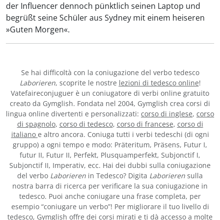
der Influencer dennoch pünktlich seinen Laptop und
begrüßt seine Schüler aus Sydney mit einem heiseren
»Guten Morgen«.
Se hai difficoltà con la coniugazione del verbo tedesco
Laborieren
, scoprite le nostre
lezioni di tedesco online
!
Vatefaireconjuguer è un coniugatore di verbi online gratuito
creato da Gymglish. Fondata nel 2004, Gymglish crea corsi di
lingua online divertenti e personalizzati:
corso di inglese
,
corso
di spagnolo
,
corso di tedesco
,
corso di francese
,
corso di
italiano
e altro ancora. Coniuga tutti i verbi tedeschi (di ogni
gruppo) a ogni tempo e modo: Präteritum, Präsens, Futur I,
futur II, Futur II, Perfekt, Plusquamperfekt, Subjonctif I,
Subjonctif II, Imperativ, ecc. Hai dei dubbi sulla coniugazione
del verbo
Laborieren
in Tedesco? Digita
Laborieren
sulla
nostra barra di ricerca per verificare la sua coniugazione in
tedesco. Puoi anche coniugare una frase completa, per
esempio “coniugare un verbo”! Per migliorare il tuo livello di
tedesco, Gymglish offre dei corsi mirati e ti dà accesso a molte