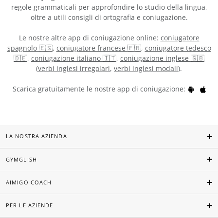
regole grammaticali per approfondire lo studio della lingua,
oltre a utili consigli di ortografia e coniugazione.
Le nostre altre app di coniugazione online:
coniugatore
spagnolo 🇪🇸
,
coniugatore francese 🇫🇷
,
coniugatore tedesco
🇩🇪
,
coniugazione italiano 🇮🇹
,
coniugazione inglese 🇬🇧
(
verbi inglesi irregolari
,
verbi inglesi modali
).
Scarica gratuitamente le nostre app di coniugazione:
LA NOSTRA AZIENDA
GYMGLISH
AIMIGO COACH
PER LE AZIENDE