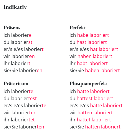
Indikativ
Präsens
Perfekt
ich laborier
e
ich
habe laboriert
du laborier
st
du
hast laboriert
er/sie/es laborier
t
er/sie/es
hat laboriert
wir laborier
en
wir
haben laboriert
ihr laborier
t
ihr
habt laboriert
sie/Sie laborier
en
sie/Sie
haben laboriert
Präteritum
Plusquamperfekt
ich laborier
te
ich
hatte laboriert
du laborier
test
du
hattest laboriert
er/sie/es laborier
te
er/sie/es
hatte laboriert
wir laborier
ten
wir
hatten laboriert
ihr laborier
tet
ihr
hattet laboriert
sie/Sie laborier
ten
sie/Sie
hatten laboriert