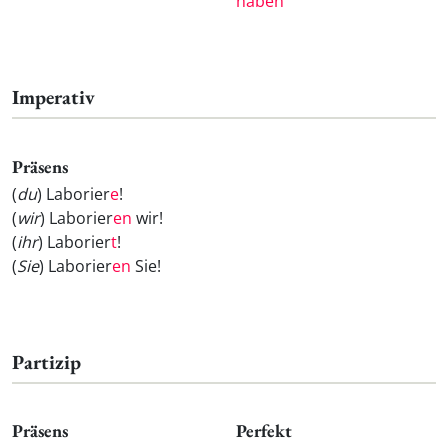
haben
Imperativ
Präsens
(
du
) Laborier
e
!
(
wir
) Laborier
en
wir!
(
ihr
) Laborier
t
!
(
Sie
) Laborier
en
Sie!
Partizip
Präsens
Perfekt