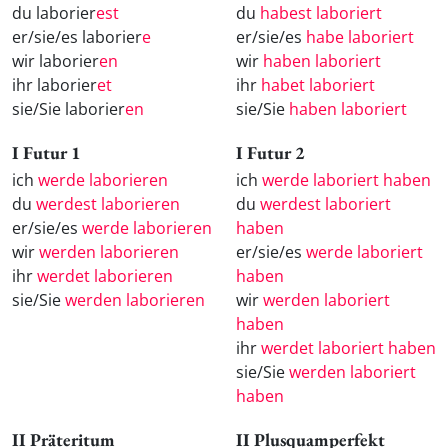
du laborier
est
du
habest laboriert
er/sie/es laborier
e
er/sie/es
habe laboriert
wir laborier
en
wir
haben laboriert
ihr laborier
et
ihr
habet laboriert
sie/Sie laborier
en
sie/Sie
haben laboriert
I Futur 1
I Futur 2
ich
werde laborieren
ich
werde laboriert haben
du
werdest laborieren
du
werdest laboriert
er/sie/es
werde laborieren
haben
wir
werden laborieren
er/sie/es
werde laboriert
ihr
werdet laborieren
haben
sie/Sie
werden laborieren
wir
werden laboriert
haben
ihr
werdet laboriert haben
sie/Sie
werden laboriert
haben
II Präteritum
II Plusquamperfekt