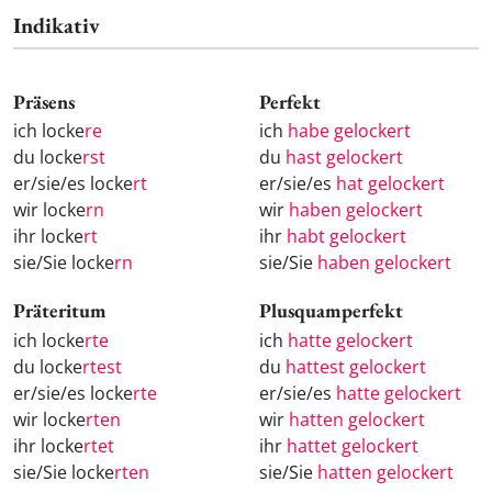
Indikativ
Präsens
Perfekt
ich locke
re
ich
habe gelockert
du locke
rst
du
hast gelockert
er/sie/es locke
rt
er/sie/es
hat gelockert
wir locke
rn
wir
haben gelockert
ihr locke
rt
ihr
habt gelockert
sie/Sie locke
rn
sie/Sie
haben gelockert
Präteritum
Plusquamperfekt
ich locke
rte
ich
hatte gelockert
du locke
rtest
du
hattest gelockert
er/sie/es locke
rte
er/sie/es
hatte gelockert
wir locke
rten
wir
hatten gelockert
ihr locke
rtet
ihr
hattet gelockert
sie/Sie locke
rten
sie/Sie
hatten gelockert