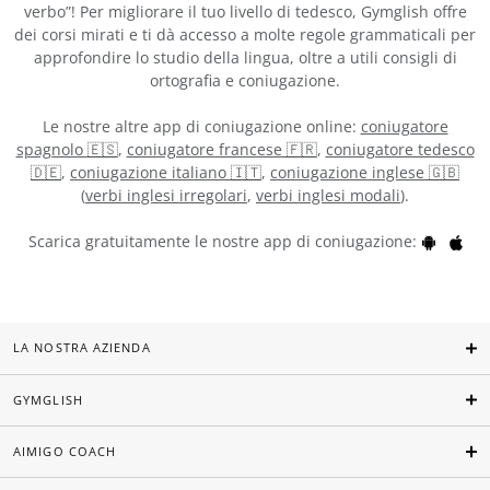
verbo”! Per migliorare il tuo livello di tedesco, Gymglish offre
dei corsi mirati e ti dà accesso a molte regole grammaticali per
approfondire lo studio della lingua, oltre a utili consigli di
ortografia e coniugazione.
Le nostre altre app di coniugazione online:
coniugatore
spagnolo 🇪🇸
,
coniugatore francese 🇫🇷
,
coniugatore tedesco
🇩🇪
,
coniugazione italiano 🇮🇹
,
coniugazione inglese 🇬🇧
(
verbi inglesi irregolari
,
verbi inglesi modali
).
Scarica gratuitamente le nostre app di coniugazione:
LA NOSTRA AZIENDA
GYMGLISH
AIMIGO COACH