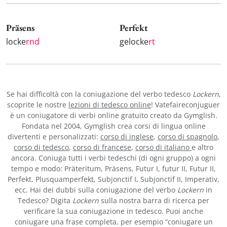
Präsens
Perfekt
locke
rnd
gelocke
rt
Se hai difficoltà con la coniugazione del verbo tedesco
Lockern
,
scoprite le nostre
lezioni di tedesco online
! Vatefaireconjuguer
è un coniugatore di verbi online gratuito creato da Gymglish.
Fondata nel 2004, Gymglish crea corsi di lingua online
divertenti e personalizzati:
corso di inglese
,
corso di spagnolo
,
corso di tedesco
,
corso di francese
,
corso di italiano
e altro
ancora. Coniuga tutti i verbi tedeschi (di ogni gruppo) a ogni
tempo e modo: Präteritum, Präsens, Futur I, futur II, Futur II,
Perfekt, Plusquamperfekt, Subjonctif I, Subjonctif II, Imperativ,
ecc. Hai dei dubbi sulla coniugazione del verbo
Lockern
in
Tedesco? Digita
Lockern
sulla nostra barra di ricerca per
verificare la sua coniugazione in tedesco. Puoi anche
coniugare una frase completa, per esempio “coniugare un