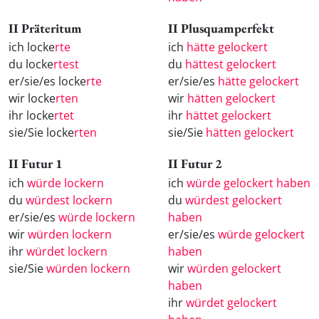
II Präteritum
II Plusquamperfekt
ich locke
rte
ich
hätte gelockert
du locke
rtest
du
hättest gelockert
er/sie/es locke
rte
er/sie/es
hätte gelockert
wir locke
rten
wir
hätten gelockert
ihr locke
rtet
ihr
hättet gelockert
sie/Sie locke
rten
sie/Sie
hätten gelockert
II Futur 1
II Futur 2
ich
würde lockern
ich
würde gelockert haben
du
würdest lockern
du
würdest gelockert
er/sie/es
würde lockern
haben
wir
würden lockern
er/sie/es
würde gelockert
ihr
würdet lockern
haben
sie/Sie
würden lockern
wir
würden gelockert
haben
ihr
würdet gelockert