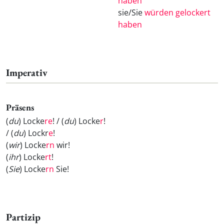
haben
sie/Sie
würden gelockert
haben
Imperativ
Präsens
(
du
) Locke
re
! / (
du
) Locke
r
!
/ (
du
) Lockr
e
!
(
wir
) Locke
rn
wir!
(
ihr
) Locke
rt
!
(
Sie
) Locke
rn
Sie!
Partizip