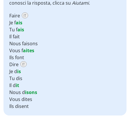
conosci la risposta, clicca su
Aiutami
.
Faire
IT
Je f
ais
Tu f
ais
Il fait
Nous faisons
Vous f
aites
Ils font
Dire
IT
Je d
is
Tu dis
Il d
it
Nous d
isons
Vous dites
Ils disent