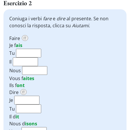
Esercizio 2
Coniuga i verbi
fare
e
dire
al presente. Se non
conosci la risposta, clicca su
Aiutami
.
Faire
IT
Je
f
ais
Tu
Il
Nous
Vous
f
aites
Ils
f
ont
Dire
IT
Je
Tu
Il
d
it
Nous
d
isons