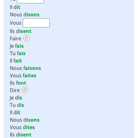
Il
d
it
Nous
d
isons
Vous
Ils
d
isent
Faire
IT
Je f
ais
Tu f
ais
Il f
ait
Nous f
aisons
Vous f
aites
Ils f
ont
Dire
IT
Je d
is
Tu d
is
Il d
it
Nous d
isons
Vous d
ites
Ils d
isent