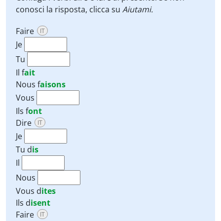
conosci la risposta, clicca su
Aiutami
.
Faire
IT
Je
Tu
Il
f
ait
Nous
f
aisons
Vous
Ils
f
ont
Dire
IT
Je
Tu
d
is
Il
Nous
Vous
d
ites
Ils
d
isent
Faire
IT