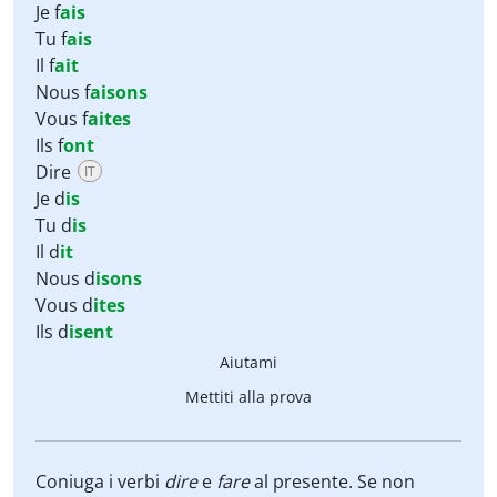
Je f
ais
Tu f
ais
Il f
ait
Nous f
aisons
Vous f
aites
Ils f
ont
Dire
IT
Je d
is
Tu d
is
Il d
it
Nous d
isons
Vous d
ites
Ils d
isent
Aiutami
Mettiti alla prova
Coniuga i verbi
dire
e
fare
al presente. Se non