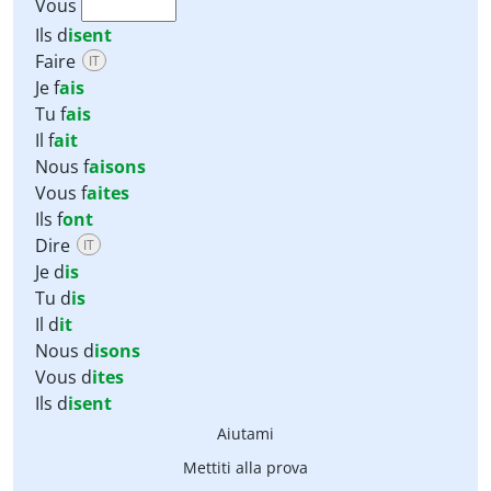
Vous
Ils
d
isent
Faire
IT
Je f
ais
Tu f
ais
Il f
ait
Nous f
aisons
Vous f
aites
Ils f
ont
Dire
IT
Je d
is
Tu d
is
Il d
it
Nous d
isons
Vous d
ites
Ils d
isent
Aiutami
Mettiti alla prova