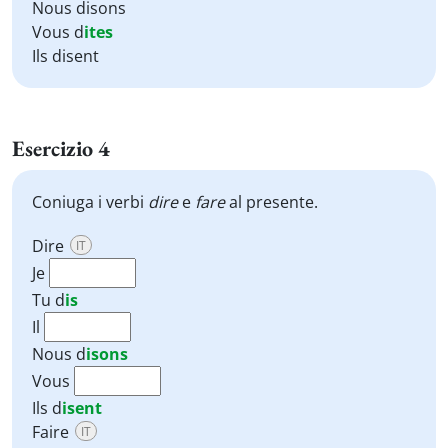
Nous disons
Vous d
ites
Ils disent
Esercizio 4
Coniuga i verbi
dire
e
fare
al presente.
Dire
IT
Je
Tu
d
is
Il
Nous
d
isons
Vous
Ils
d
isent
Faire
IT