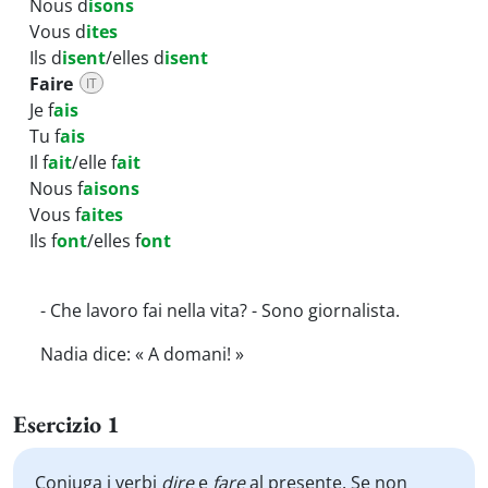
Nous d
isons
Vous d
ites
Ils d
isent
/elles d
isent
Faire
IT
Je f
ais
Tu f
ais
Il f
ait
/elle f
ait
Nous f
aisons
Vous f
aites
Ils f
ont
/elles f
ont
- Che lavoro fai nella vita? - Sono giornalista.
Nadia dice: « A domani! »
Esercizio 1
Coniuga i verbi
dire
e
fare
al presente. Se non