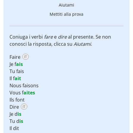
Aiutami
Mettiti alla prova
Coniuga i verbi
fare
e
dire
al presente. Se non
conosci la risposta, clicca su
Aiutami
.
Faire
IT
Je f
ais
Tu fais
Il f
ait
Nous faisons
Vous f
aites
Ils font
Dire
IT
Je d
is
Tu d
is
Il dit