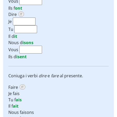
Vous
Ils
f
ont
Dire
IT
Je
Tu
Il
d
it
Nous
d
isons
Vous
Ils
d
isent
Coniuga i verbi
dire
e
fare
al presente.
Faire
IT
Je fais
Tu f
ais
Il f
ait
Nous faisons