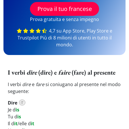
Prova il tuo francese
Prova gratuita e senza impegno
4,7 su App Store, Play Store e
Trustpilot Più di 8 milioni di utenti in tutto il
mondo.
I verbi
dire
(dire) e
faire
(fare) al presente
I verbi
dire
e
fare
si coniugano al presente nel modo
seguente:
Dire
IT
Je d
is
Tu d
is
Il d
it
/elle d
it