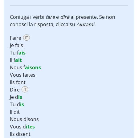
Coniuga i verbi
fare
e
dire
al presente. Se non
conosci la risposta, clicca su
Aiutami
.
Faire
IT
Je fais
Tu f
ais
Il f
ait
Nous f
aisons
Vous faites
Ils font
Dire
IT
Je d
is
Tu d
is
Il dit
Nous disons
Vous d
ites
Ils disent