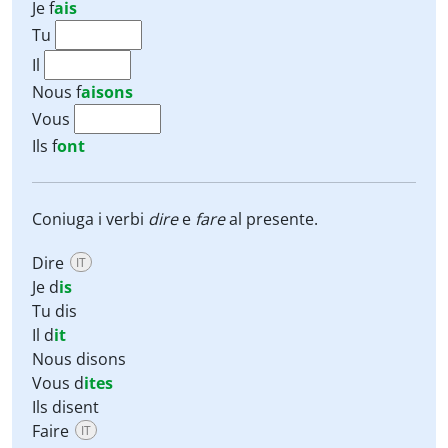
Je
f
ais
Tu
Il
Nous
f
aisons
Vous
Ils
f
ont
Coniuga i verbi
dire
e
fare
al presente.
Dire
IT
Je d
is
Tu dis
Il d
it
Nous disons
Vous d
ites
Ils disent
Faire
IT