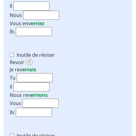
Il
Nous
Vous
env
erriez
Ils
Inutile de réviser
Revoir
IT
Je
rev
errais
Tu
Il
Nous
rev
errions
Vous
Ils
Inutile de réviser