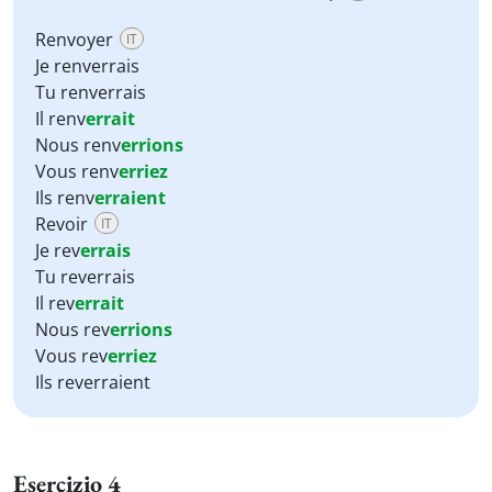
Renvoyer
IT
Je renverrais
Tu renverrais
Il renv
errait
Nous renv
errions
Vous renv
erriez
Ils renv
erraient
Revoir
IT
Je rev
errais
Tu reverrais
Il rev
errait
Nous rev
errions
Vous rev
erriez
Ils reverraient
Esercizio 4