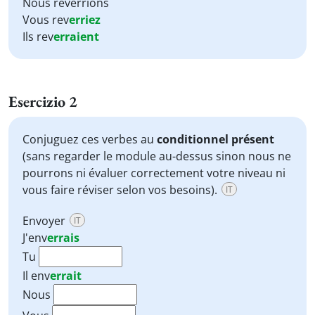
Nous reverrions
Vous rev
erriez
Ils rev
erraient
Esercizio 2
Conjuguez ces verbes au
conditionnel présent
(sans regarder le module au-dessus sinon nous ne
pourrons ni évaluer correctement votre niveau ni
vous faire réviser selon vos besoins).
IT
Envoyer
IT
J'
env
errais
Tu
Il
env
errait
Nous