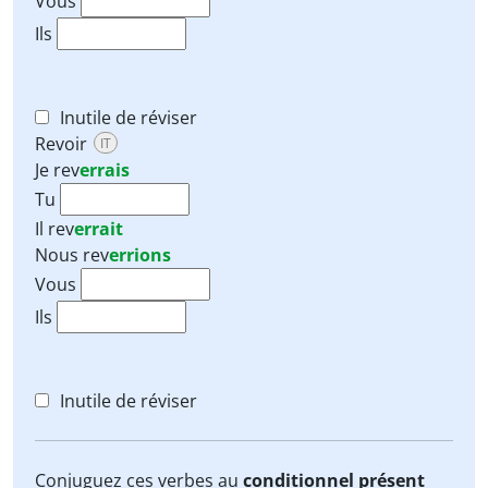
Vous
Ils
Inutile de réviser
Revoir
IT
Je
rev
errais
Tu
Il
rev
errait
Nous
rev
errions
Vous
Ils
Inutile de réviser
Conjuguez ces verbes au
conditionnel présent