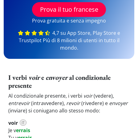
Prova il tuo francese
Prova gratuita e senza impegno
4,7 su App Store, Play Store e
Trustpilot Più di 8 milioni di utenti in tutto il
mondo.
I verbi
voir
e
envoyer
al condizionale
presente
Al condizionale presente, i verbi
voir
(vedere),
entrevoir
(intravvedere),
revoir
(rivedere) e
envoyer
(inviare) si coniugano allo stesso modo:
voir
IT
Je v
errais
Tu v
errais