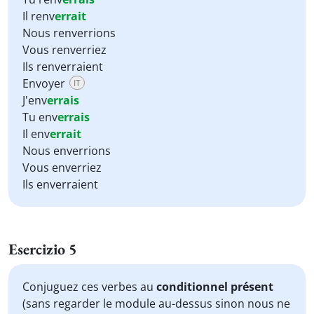
Il renv
errait
Nous renverrions
Vous renverriez
Ils renverraient
Envoyer
IT
J'env
errais
Tu env
errais
Il env
errait
Nous enverrions
Vous enverriez
Ils enverraient
Esercizio 5
Conjuguez ces verbes au
conditionnel présent
(sans regarder le module au-dessus sinon nous ne