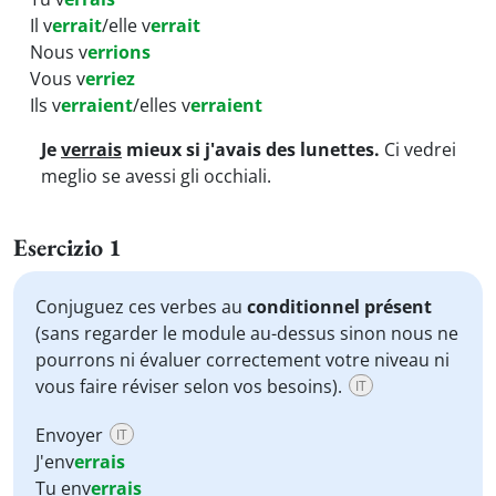
Il v
errait
/elle v
errait
Nous v
errions
Vous v
erriez
Ils v
erraient
/elles v
erraient
Je
verrais
mieux si j'avais des lunettes.
Ci vedrei
meglio se avessi gli occhiali.
Esercizio 1
Conjuguez ces verbes au
conditionnel présent
(sans regarder le module au-dessus sinon nous ne
pourrons ni évaluer correctement votre niveau ni
vous faire réviser selon vos besoins).
IT
Envoyer
IT
J'
env
errais
Tu
env
errais