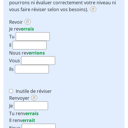
pourrons ni évaluer correctement votre niveau ni
vous faire réviser selon vos besoins).
IT
Revoir
IT
Je
rev
errais
Tu
Il
Nous
rev
errions
Vous
Ils
Inutile de réviser
Renvoyer
IT
Je
Tu
renv
errais
Il
renv
errait