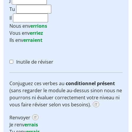
J'
Tu
Il
Nous
env
errions
Vous
env
erriez
Ils
env
erraient
Inutile de réviser
Conjuguez ces verbes au
conditionnel présent
(sans regarder le module au-dessus sinon nous ne
pourrons ni évaluer correctement votre niveau ni
vous faire réviser selon vos besoins).
IT
Renvoyer
IT
Je renv
errais
Tu renv
errais