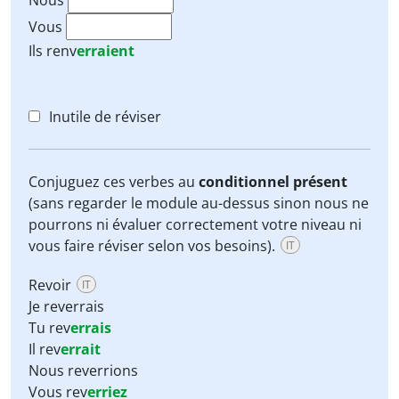
Nous
Vous
Ils
renv
erraient
Inutile de réviser
Conjuguez ces verbes au
conditionnel présent
(sans regarder le module au-dessus sinon nous ne
pourrons ni évaluer correctement votre niveau ni
vous faire réviser selon vos besoins).
IT
Revoir
IT
Je reverrais
Tu rev
errais
Il rev
errait
Nous reverrions
Vous rev
erriez