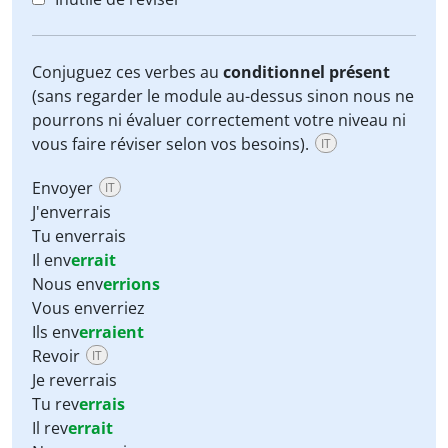
Conjuguez ces verbes au
conditionnel présent
(sans regarder le module au-dessus sinon nous ne
pourrons ni évaluer correctement votre niveau ni
vous faire réviser selon vos besoins).
IT
Envoyer
IT
J'enverrais
Tu enverrais
Il env
errait
Nous env
errions
Vous enverriez
Ils env
erraient
Revoir
IT
Je reverrais
Tu rev
errais
Il rev
errait