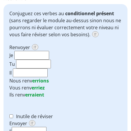
Conjuguez ces verbes au
conditionnel présent
(sans regarder le module au-dessus sinon nous ne
pourrons ni évaluer correctement votre niveau ni
vous faire réviser selon vos besoins).
IT
Renvoyer
IT
Je
Tu
Il
Nous
renv
errions
Vous
renv
erriez
Ils
renv
erraient
Inutile de réviser
Envoyer
IT