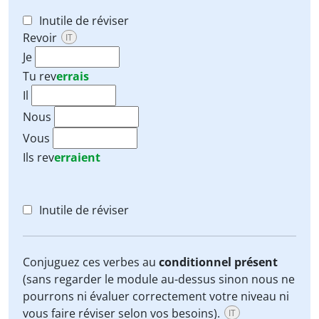
Inutile de réviser
Revoir
IT
Je
Tu
rev
errais
Il
Nous
Vous
Ils
rev
erraient
Inutile de réviser
Conjuguez ces verbes au
conditionnel présent
(sans regarder le module au-dessus sinon nous ne
pourrons ni évaluer correctement votre niveau ni
vous faire réviser selon vos besoins).
IT