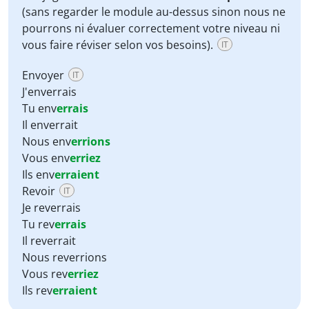
(sans regarder le module au-dessus sinon nous ne
pourrons ni évaluer correctement votre niveau ni
vous faire réviser selon vos besoins).
IT
Envoyer
IT
J'enverrais
Tu env
errais
Il enverrait
Nous env
errions
Vous env
erriez
Ils env
erraient
Revoir
IT
Je reverrais
Tu rev
errais
Il reverrait
Nous reverrions
Vous rev
erriez
Ils rev
erraient