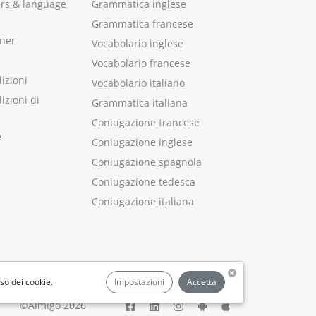
ers & language
Grammatica inglese
Grammatica francese
ner
Vocabolario inglese
Vocabolario francese
izioni
Vocabolario italiano
izioni di
Grammatica italiana
Coniugazione francese
e
Coniugazione inglese
Coniugazione spagnola
Coniugazione tedesca
Coniugazione italiana
uso dei cookie
.
Impostazioni
Accetta
©Aimigo 2026