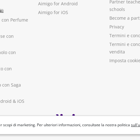
Partner teach
Aimigo for Android
schools
🛍
Aimigo for iOS
Become a part
e con Perfume
Privacy
Termini e cond
ese con
Termini e cond
vendita
nolo con
Imposta cooki
co con
no con Saga
ndroid
&
iOS
r scopi di marketing. Per ulteriori informazioni, consultate la nostra politica
sull'