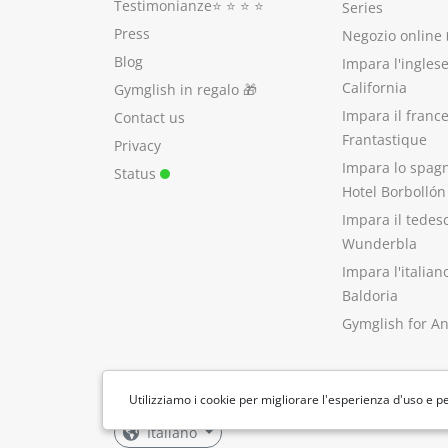
Testimonianze
⭐️ ⭐️ ⭐️ ⭐️
Series
Press
Negozio online 
Blog
Impara l'ingles
California
Gymglish in regalo
🎁
Impara il franc
Contact us
Frantastique
Privacy
Impara lo spag
Status
Hotel Borbollón
Impara il tedes
Wunderbla
Impara l'italia
Baldoria
Gymglish for A
Utilizziamo i cookie per migliorare l'esperienza d'uso e pe
Italiano