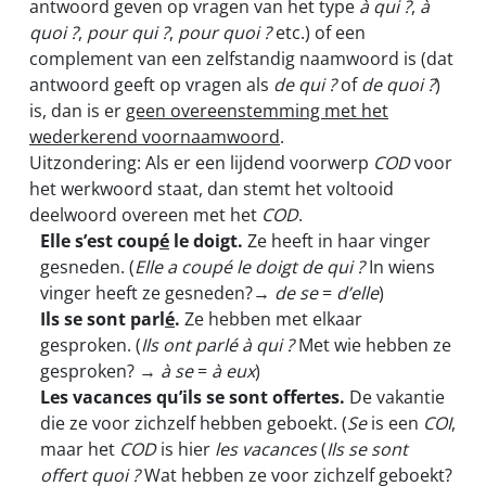
antwoord geven op vragen van het type
à qui ?
,
à
quoi ?
,
pour qui ?
,
pour quoi ?
etc.) of een
complement van een zelfstandig naamwoord is (dat
antwoord geeft op vragen als
de qui ?
of
de quoi ?
)
is, dan is er
geen overeenstemming met het
wederkerend voornaamwoord
.
Uitzondering: Als er een lijdend voorwerp
COD
voor
het werkwoord staat, dan stemt het voltooid
deelwoord overeen met het
COD
.
Elle s’est coup
é
le doigt.
Ze heeft in haar vinger
gesneden. (
Elle a coupé le doigt de qui ?
In wiens
vinger heeft ze gesneden?→
de se
=
d’elle
)
Ils se sont parl
é
.
Ze hebben met elkaar
gesproken. (
Ils ont parlé à qui ?
Met wie hebben ze
gesproken? →
à se
=
à eux
)
Les vacances qu’ils se sont offertes.
De vakantie
die ze voor zichzelf hebben geboekt. (
Se
is een
COI
,
maar het
COD
is hier
les vacances
(
Ils se sont
offert quoi ?
Wat hebben ze voor zichzelf geboekt?