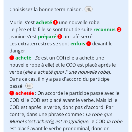
Choisissez la bonne terminaison.
NL
Muriel s’est
acheté
une nouvelle robe.
1
Le père et la fille se sont tout de suite
reconnus
.
2
Jeanine s’est
préparé
un café serré.
3
Les extraterrestres se sont
enfuis
devant le
4
danger.
acheté
:
Se
est un COI (elle a acheté une
1
nouvelle robe
à elle
) et le COD est placé après le
verbe (
elle a acheté quoi ? une nouvelle robe
).
Dans ce cas, il n'y a pas d'accord du participe
passé.
NL
achetée
:
On accorde le participe passé avec le
1
COD si le COD est placé avant le verbe. Mais ici le
COD est après le verbe, donc pas d'accord. Par
contre, dans une phrase comme :
La robe que
Muriel s'est acheté
e
est magnifique.
le COD
la robe
est placé avant le verbe pronominal, donc on