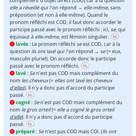
complément d'objet direct (COD) car à la question
elle a réveillé qui ?
on répond →
elle-même
, sans
préposition (et non à elle-même). Quand le
pronom réfléchi est COD, il faut donc accorder le
participe passé avec le pronom réfléchi : ici,
se
, qui
équivaut à
elle-même
, est féminin singulier.
NL
lavés
:
Le pronom réfléchi
se
est COD, car à la
2
question
ils ont lavé qui ?
on répond →
se
(= eux,
masculin pluriel). On accorde donc le participe
passé avec le pronom réfléchi.
NL
lavé
:
Se
n'est pas COD mais complément du
3
nom
les cheveux
(=
elles ont lavé les cheveux
d'elles
). Il n'y a donc pas d'accord du participe
passé.
NL
cogné
:
Se
n'est pas COD mais complément du
4
nom
le gros orteil
(=
elle a cogné le gros orteil
d'elle
). Il n'y a donc pas d'accord du participe
passé.
NL
préparé
:
Se
n'est pas COD mais COI. (
Ils ont
5