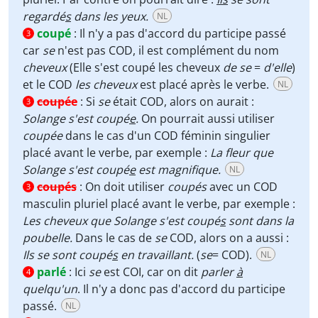
regardé
s
dans les yeux.
NL
coupé
:
Il n'y a pas d'accord du participe passé
3
car
se
n'est pas COD, il est complément du nom
cheveux
(Elle s'est coupé les cheveux
de se
=
d'elle
)
et le COD
les cheveux
est placé après le verbe.
NL
coupée
:
Si
se
était COD, alors on aurait :
3
Solange s'est coupé
e
.
On pourrait aussi utiliser
coupée
dans le cas d'un COD féminin singulier
placé avant le verbe, par exemple :
La fleur que
Solange s'est coupé
e
est magnifique.
NL
coupés
:
On doit utiliser
coupés
avec un COD
3
masculin pluriel placé avant le verbe, par exemple :
Les cheveux que Solange s'est coupé
s
sont dans la
poubelle.
Dans le cas de
se
COD, alors on a aussi :
Ils se sont coupé
s
en travaillant.
(
se
= COD).
NL
parlé
:
Ici
se
est COI, car on dit
parler
à
4
quelqu'un
. Il n'y a donc pas d'accord du participe
passé.
NL