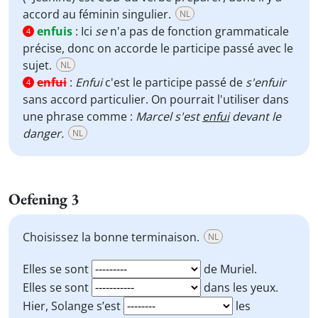
accord au féminin singulier.
NL
enfuis
:
Ici
se
n'a pas de fonction grammaticale
4
précise, donc on accorde le participe passé avec le
sujet.
NL
enfui
:
Enfui
c'est le participe passé de
s'enfuir
4
sans accord particulier. On pourrait l'utiliser dans
une phrase comme :
Marcel s'est
enfui
devant le
danger.
NL
Oefening 3
Choisissez la bonne terminaison.
NL
Elles se sont
de Muriel.
Elles se sont
dans les yeux.
Hier, Solange s’est
les