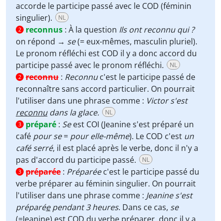
accorde le participe passé avec le COD (féminin
singulier).
NL
reconnus
:
À la question
Ils ont reconnu qui ?
2
on répond →
se
(= eux-mêmes, masculin pluriel).
Le pronom réfléchi est COD il y a donc accord du
participe passé avec le pronom réfléchi.
NL
reconnu
:
Reconnu
c'est le participe passé de
2
reconnaître sans accord particulier. On pourrait
l'utiliser dans une phrase comme :
Victor s'est
reconnu
dans la glace.
NL
préparé
:
Se
est COI (Jeanine s'est préparé un
3
café
pour se
=
pour elle-même
). Le COD c'est
un
café serré
, il est placé après le verbe, donc il n'y a
pas d'accord du participe passé.
NL
préparée
:
Préparée
c'est le participe passé du
3
verbe préparer au féminin singulier. On pourrait
l'utiliser dans une phrase comme :
Jeanine s'est
préparé
e
pendant 3 heures
. Dans ce cas,
se
(=Jeanine) est COD du verbe préparer, donc il y a