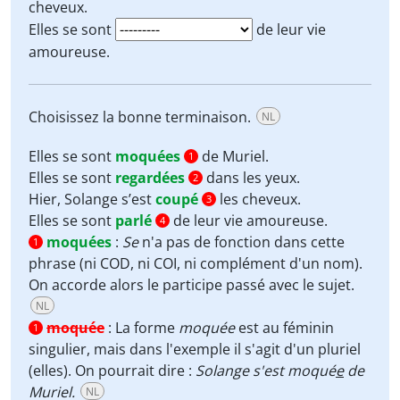
cheveux.
Elles se sont
de leur vie
amoureuse.
Choisissez la bonne terminaison.
NL
Elles se sont
moquées
de Muriel.
1
Elles se sont
regardées
dans les yeux.
2
Hier, Solange s’est
coupé
les cheveux.
3
Elles se sont
parlé
de leur vie amoureuse.
4
moquées
:
Se
n'a pas de fonction dans cette
1
phrase (ni COD, ni COI, ni complément d'un nom).
On accorde alors le participe passé avec le sujet.
NL
moquée
:
La forme
moquée
est au féminin
1
singulier, mais dans l'exemple il s'agit d'un pluriel
(elles). On pourrait dire :
Solange s'est moqué
e
de
Muriel.
NL