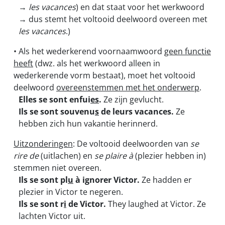
→
les vacances
) en dat staat voor het werkwoord
→ dus stemt het voltooid deelwoord overeen met
les vacances
.)
• Als het wederkerend voornaamwoord
geen functie
heeft
(dwz. als het werkwoord alleen in
wederkerende vorm bestaat), moet het voltooid
deelwoord
overeenstemmen met het onderwerp
.
Elles se sont enfui
es
.
Ze zijn gevlucht.
Ils se sont souvenu
s
de leurs vacances.
Ze
hebben zich hun vakantie herinnerd.
Uitzonderingen
: De voltooid deelwoorden van
se
rire de
(uitlachen) en
se plaire à
(plezier hebben in)
stemmen niet overeen.
Ils se sont pl
u
à ignorer Victor.
Ze hadden er
plezier in Victor te negeren.
Ils se sont r
i
de Victor.
They laughed at Victor. Ze
lachten Victor uit.