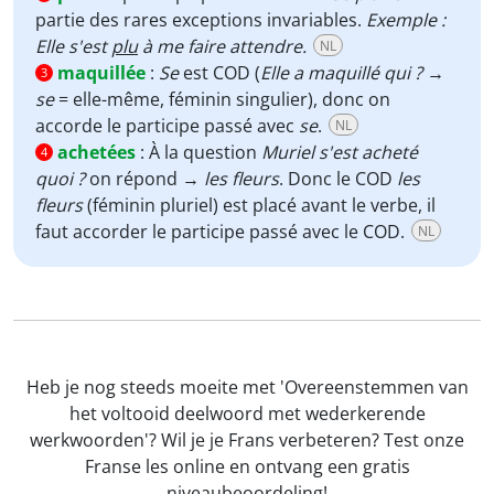
partie des rares exceptions invariables.
Exemple :
Elle s'est
plu
à me faire attendre.
NL
maquillée
:
Se
est COD (
Elle a maquillé qui ? →
3
se
= elle-même, féminin singulier), donc on
accorde le participe passé avec
se
.
NL
achetées
:
À la question
Muriel s'est acheté
4
quoi ?
on répond →
les fleurs
. Donc le COD
les
fleurs
(féminin pluriel) est placé avant le verbe, il
faut accorder le participe passé avec le COD.
NL
Heb je nog steeds moeite met 'Overeenstemmen van
het voltooid deelwoord met wederkerende
werkwoorden'? Wil je je Frans verbeteren? Test onze
Franse les online en ontvang een gratis
niveaubeoordeling!