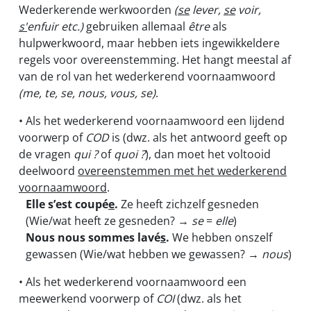
Wederkerende werkwoorden
(
se
lever,
se
voir,
s'
enfuir etc.)
gebruiken allemaal
être
als
hulpwerkwoord, maar hebben iets ingewikkeldere
regels voor overeenstemming. Het hangt meestal af
van de rol van het wederkerend voornaamwoord
(me, te, se, nous, vous, se)
.
• Als het wederkerend voornaamwoord een lijdend
voorwerp of
COD
is (dwz. als het antwoord geeft op
de vragen
qui ?
of
quoi ?
), dan moet het voltooid
deelwoord
overeenstemmen met het wederkerend
voornaamwoord
.
Elle s’est coupé
e
.
Ze heeft zichzelf gesneden
(Wie/wat heeft ze gesneden? →
se
=
elle
)
Nous nous sommes lavé
s
.
We hebben onszelf
gewassen (Wie/wat hebben we gewassen? →
nous
)
• Als het wederkerend voornaamwoord een
meewerkend voorwerp of
COI
(dwz. als het