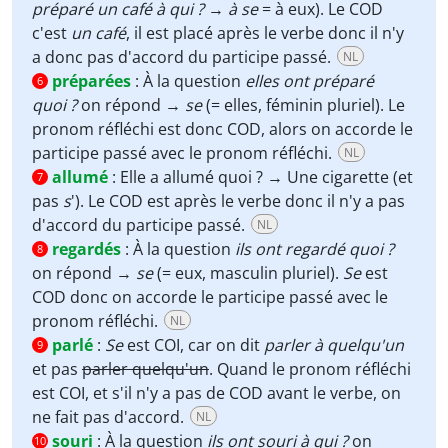
préparé un café à qui ?
→
à se
= à eux). Le COD
c'est
un café
, il est placé après le verbe donc il n'y
a donc pas d'accord du participe passé.
NL
préparées
:
À la question
elles ont préparé
6
quoi ?
on répond →
se
(= elles, féminin pluriel). Le
pronom réfléchi est donc COD, alors on accorde le
participe passé avec le pronom réfléchi.
NL
allumé
:
Elle a allumé quoi ? → Une cigarette (et
7
pas
s
'). Le COD est après le verbe donc il n'y a pas
d'accord du participe passé.
NL
regardés
:
À la question
ils ont regardé quoi ?
8
on répond →
se
(= eux, masculin pluriel).
Se
est
COD donc on accorde le participe passé avec le
pronom réfléchi.
NL
parlé
:
Se
est COI, car on dit
parler à quelqu'un
9
et pas
parler quelqu'un
. Quand le pronom réfléchi
est COI, et s'il n'y a pas de COD avant le verbe, on
ne fait pas d'accord.
NL
souri
:
À la question
ils ont souri à qui ?
on
10