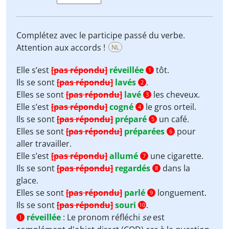
Complétez avec le participe passé du verbe.
Attention aux accords !
NL
Elle s’est
[pas répondu]
réveillée
tôt.
1
Ils se sont
[pas répondu]
lavés
.
2
Elles se sont
[pas répondu]
lavé
les cheveux.
3
Elle s’est
[pas répondu]
cogné
le gros orteil.
4
Ils se sont
[pas répondu]
préparé
un café.
5
Elles se sont
[pas répondu]
préparées
pour
6
aller travailler.
Elle s’est
[pas répondu]
allumé
une cigarette.
7
Ils se sont
[pas répondu]
regardés
dans la
8
glace.
Elles se sont
[pas répondu]
parlé
longuement.
9
Ils se sont
[pas répondu]
souri
.
10
réveillée
:
Le pronom réfléchi
se
est
1