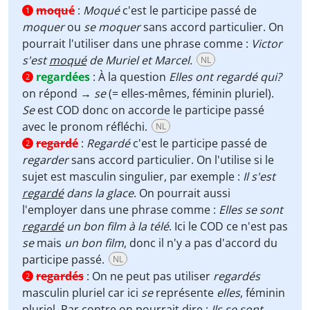
moqué
:
Moqué
c'est le participe passé de
1
moquer
ou
se moquer
sans accord particulier. On
pourrait l'utiliser dans une phrase comme :
Victor
s'est
moqué
de Muriel et Marcel.
NL
regardées
:
À la question
Elles ont regardé qui?
2
on répond →
se
(= elles-mêmes, féminin pluriel).
Se
est COD donc on accorde le participe passé
avec le pronom réfléchi.
NL
regardé
:
Regardé
c'est le participe passé de
2
regarder
sans accord particulier. On l'utilise si le
sujet est masculin singulier, par exemple :
Il s'est
regardé
dans la glace
. On pourrait aussi
l'employer dans une phrase comme :
Elles se sont
regardé
un bon film à la télé
. Ici le COD ce n'est pas
se
mais
un bon film
, donc il n'y a pas d'accord du
participe passé.
NL
regardés
:
On ne peut pas utiliser
regardés
2
masculin pluriel car ici
se
représente
elles
, féminin
pluriel. Par contre on pourrait dire :
Ils
se sont