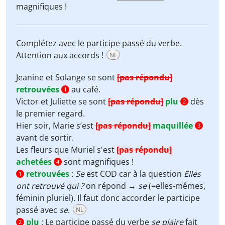
magnifiques !
Complétez avec le participe passé du verbe.
Attention aux accords !
NL
Jeanine et Solange se sont
[pas répondu]
retrouvées
au café.
1
Victor et Juliette se sont
[pas répondu]
plu
dès
2
le premier regard.
Hier soir, Marie s’est
[pas répondu]
maquillée
3
avant de sortir.
Les fleurs que Muriel s'est
[pas répondu]
achetées
sont magnifiques !
4
retrouvées
:
Se
est COD car à la question
Elles
1
ont retrouvé qui ?
on répond →
se
(=elles-mêmes,
féminin pluriel). Il faut donc accorder le participe
passé avec
se
.
NL
plu
:
Le participe passé du verbe
se plaire
fait
2