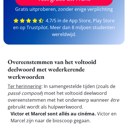
Gratis uitproberen, zonder enige verplichting
4.7/5 in de App Store, Play Store
en op Trustpilot. Meer dan 8 miljoen studenten
wereldwijd.
Overeenstemmen van het voltooid
deelwoord met wederkerende
werkwoorden
Ter herinnering
: In samengestelde tijden (zoals de
passé composé
) moet het voltooid deelwoord
overeenstemmen met het onderwerp wanneer
être
gebruikt wordt als hulpwerkwoord.
Victor et Marcel sont allés au cinéma.
Victor en
Marcel zijn naar de bioscoop gegaan.