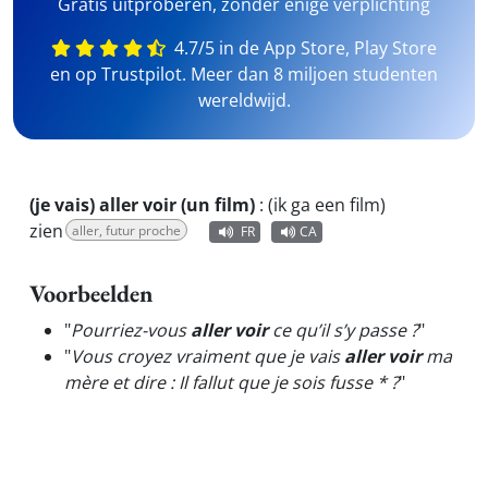
Gratis uitproberen, zonder enige verplichting
4.7/5 in de App Store, Play Store
en op Trustpilot. Meer dan 8 miljoen studenten
wereldwijd.
(je vais) aller voir (un film)
:
(ik ga een film)
zien
aller, futur proche
FR
CA
Voorbeelden
"
Pourriez-vous
aller voir
ce qu’il s’y passe ?
"
"
Vous croyez vraiment que je vais
aller voir
ma
mère et dire : Il fallut que je sois fusse * ?
"