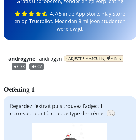
Gratis uitproberen, zonder enige verplichting
4.7/5 in de App Store, Play Store
en op Trustpilot. Meer dan 8 miljoen studenten
wereldwijd.
androgyne
:
androgyn
ADJECTIF MASCULIN, FÉMININ
FR
CA
Oefening 1
Regardez l’extrait puis trouvez l’adjectif
correspondant à chaque type de crème.
NL
Video
Player