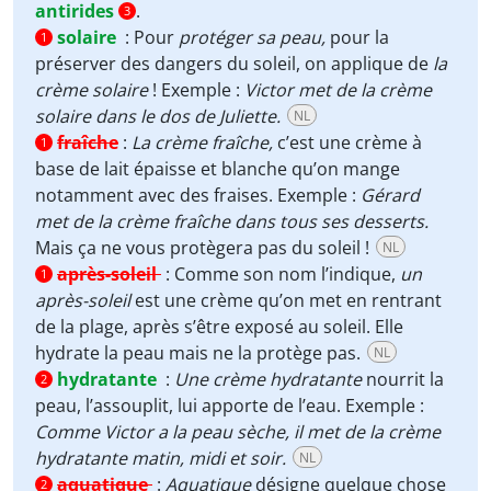
antirides
.
3
solaire
:
Pour
protéger sa peau,
pour la
1
préserver des dangers du soleil, on applique de
la
crème solaire
! Exemple :
Victor met de la crème
solaire dans le dos de Juliette.
NL
fraîche
:
La crème fraîche,
c’est une crème à
1
base de lait épaisse et blanche qu’on mange
notamment avec des fraises. Exemple :
Gérard
met de la crème fraîche dans tous ses desserts.
Mais ça ne vous protègera pas du soleil !
NL
après-soleil
:
Comme son nom l’indique,
un
1
après-soleil
est une crème qu’on met en rentrant
de la plage, après s’être exposé au soleil. Elle
hydrate la peau mais ne la protège pas.
NL
hydratante
:
Une crème hydratante
nourrit la
2
peau, l’assouplit, lui apporte de l’eau. Exemple :
Comme Victor a la peau sèche, il met de la crème
hydratante matin, midi et soir.
NL
aquatique
:
Aquatique
désigne quelque chose
2