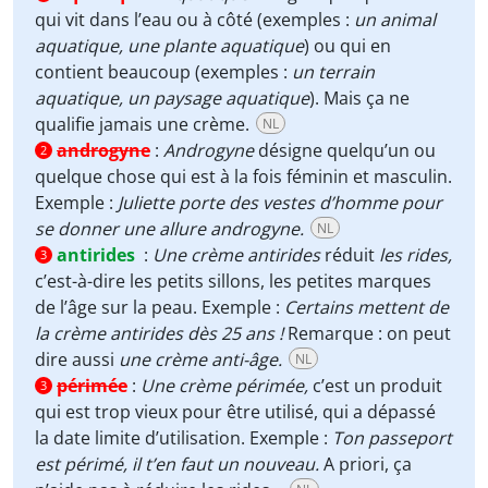
qui vit dans l’eau ou à côté (exemples :
un animal
aquatique, une plante aquatique
) ou qui en
contient beaucoup (exemples :
un terrain
aquatique, un paysage aquatique
). Mais ça ne
qualifie jamais une crème.
NL
androgyne
:
Androgyne
désigne quelqu’un ou
2
quelque chose qui est à la fois féminin et masculin.
Exemple :
Juliette porte des vestes d’homme pour
se donner une allure androgyne.
NL
antirides
:
Une crème antirides
réduit
les rides,
3
c’est-à-dire les petits sillons, les petites marques
de l’âge sur la peau. Exemple :
Certains mettent de
la crème antirides dès 25 ans !
Remarque : on peut
dire aussi
une crème anti-âge.
NL
périmée
:
Une crème périmée,
c’est un produit
3
qui est trop vieux pour être utilisé, qui a dépassé
la date limite d’utilisation. Exemple :
Ton passeport
est périmé, il t’en faut un nouveau.
A priori, ça