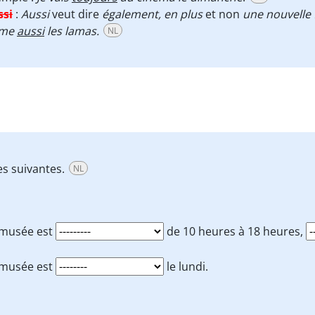
ssi
:
Aussi
veut dire
également, en plus
et non
une nouvelle 
ime
aussi
les lamas.
NL
ses suivantes.
NL
 musée est
de 10 heures à 18 heures,
 musée est
le lundi.