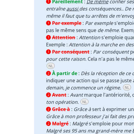
Pareillement
:
De même
confier ses
1
entraîne
aussi
des conséquences..
De 
même il faut que tu arrêtes de m'envoy
Par exemple
:
Par exemple
s'emploie
1
pas le même sens que
de même
. Exem
Attention
:
Attention
s'emploie quan
1
Exemple
:
Attention à la marche en de
Par conséquent
:
Par conséquent
p
1
pour cette raison
. Cela n'a pas le mê
NL
À partir de
:
Dès la réception de ce 
2
indiquer une action qui se passe juste 
demain, je commence un régime.
NL
Avant
:
Avant
marque l'antériorité, c
2
ton opération.
NL
Grâce à
:
Grâce à
sert à exprimer une
2
Grâce à mon professeur j'ai fait des pr
Malgré
:
Malgré
s'emploie pour mont
2
Malgré ses 95 ans ma grand-mère me b