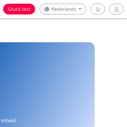
Gratis test
Nederlands
reldwijd.