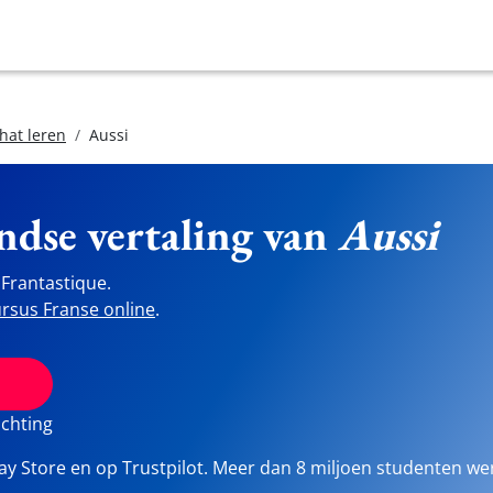
hat leren
Aussi
ndse vertaling van
Aussi
Frantastique.
rsus Franse online
.
ichting
lay Store en op Trustpilot. Meer dan 8 miljoen studenten we