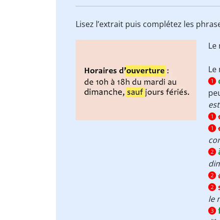
Lisez l’extrait puis complétez les phra
Le
Le
1
peu
es
1
1
co
2
di
2
2
le 
3