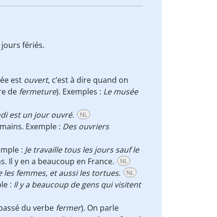
 jours fériés.
sée est
ouvert
, c’est à dire quand on
re de
fermeture
). Exemples :
Le musée
ndi est un jour ouvré
.
NL
 mains. Exemple :
Des ouvriers
emple :
Je travaille tous les jours sauf le
as. Il y en a beaucoup en France.
NL
e les femmes, et aussi les tortues
.
NL
le :
Il y a beaucoup de gens qui visitent
 passé du verbe
fermer
). On parle