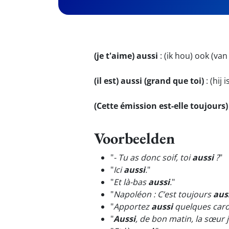
(je t'aime) aussi
:
(ik hou) ook (van
(il est) aussi (grand que toi)
:
(hij i
(Cette émission est-elle toujours
Voorbeelden
"
- Tu as donc soif, toi
aussi
?
"
"
Ici
aussi
.
"
"
Et là-bas
aussi
.
"
"
Napoléon : C’est toujours
aus
"
Apportez
aussi
quelques carot
"
Aussi
, de bon matin, la sœur