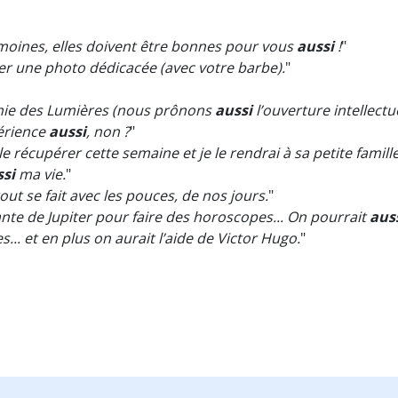
 moines, elles doivent être bonnes pour vous
aussi
!
"
 une photo dédicacée (avec votre barbe).
"
ophie des Lumières (nous prônons
aussi
l’ouverture intellectue
périence
aussi
, non ?
"
le récupérer cette semaine et je le rendrai à sa petite famille,
ssi
ma vie.
"
out se fait avec les pouces, de nos jours.
"
te de Jupiter pour faire des horoscopes... On pourrait
aus
.. et en plus on aurait l’aide de Victor Hugo.
"