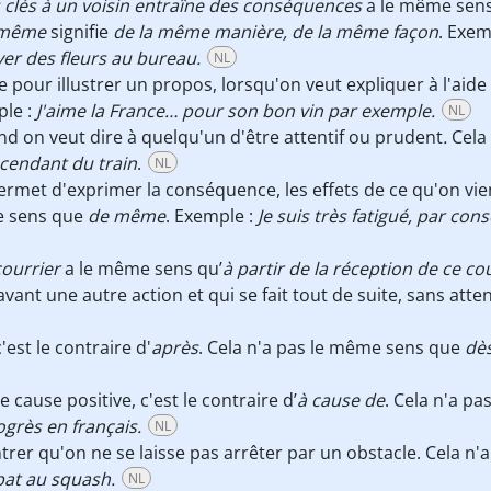
 clés à un voisin entraîne des conséquences
a le même sen
même
signifie
de la même manière,
de la même façon
. Exem
er des fleurs au bureau.
NL
 pour illustrer un propos, lorsqu'on veut expliquer à l'aide
ple :
J'aime la France… pour son bon vin par exemple.
NL
d on veut dire à quelqu'un d'être attentif ou prudent
.
Cela
scendant du train
.
NL
ermet d'exprimer la conséquence, les effets de ce qu'on vie
me sens que
de même
. Exemple :
Je suis très fatigué, par cons
courrier
a le même sens qu’
à partir de la réception de ce co
avant une autre action et qui se fait tout de suite, sans att
'est le contraire d'
après
. Cela n'a pas le même sens que
dè
 cause positive, c'est le contraire d’
à cause de
. Cela n'a p
ogrès en français.
NL
rer qu'on ne se laisse pas arrêter par un obstacle. Cela n
at au squash.
NL