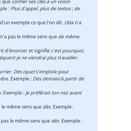
s que
confier ses clés à un voisin
ple :
Plus d'appel, plus de textos ; de
 d'un exemple ce que l'on dit
. C
ela n'a
 n'a pas le même sens que
de même.
nt d'énoncer et signifie
c'est pourquoi
,
équent je ne viendrai plus travailler.
urrier.
Dès (que)
s'emploie pour
endre. Exemple :
Dès demain/à partir de
s
. Exemple :
Je préférais ton nez avant
as le même sens que
dès
. Exemple :
'a pas le même sens que
dès
. Exemple :