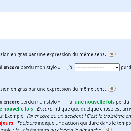
ession en gras par une expression du même sens.
NL
ai
encore
perdu mon stylo » → J’ai
perd
ession en gras par une expression du même sens.
NL
ai
encore
perdu mon stylo » → J’ai
une nouvelle fois
perdu 
e nouvelle fois
:
Encore
indique que quelque chose est arr
s
. Exemple :
J’ai
encore
eu un accident ! C’est le troisième e
ujours
:
Toujours
indique une action qui dure dans le temps,
emple :
Je vais
toujours
au cinéma le dimanche
.
NL