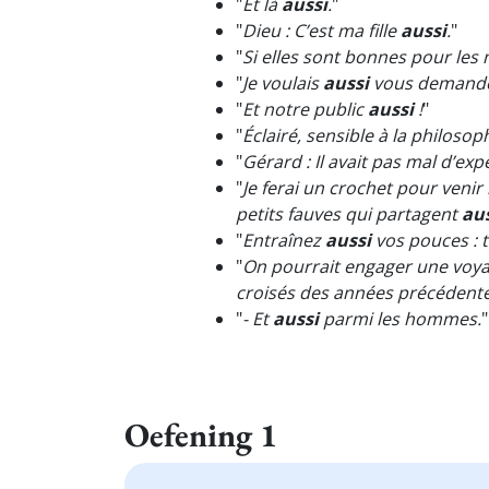
"
Et là
aussi
.
"
"
Dieu : C’est ma fille
aussi
.
"
"
Si elles sont bonnes pour les
"
Je voulais
aussi
vous demander
"
Et notre public
aussi
!
"
"
Éclairé, sensible à la philos
"
Gérard : Il avait pas mal d’ex
"
Je ferai un crochet pour venir 
petits fauves qui partagent
au
"
Entraînez
aussi
vos pouces : t
"
On pourrait engager une voyan
croisés des années précédentes.
"
- Et
aussi
parmi les hommes.
"
Oefening 1