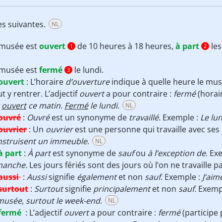
ses suivantes.
NL
 musée est
ouvert
de 10 heures à 18 heures,
à part
les
1
2
 musée est
fermé
le lundi.
3
ouvert
:
L’horaire
d’ouverture
indique à quelle heure le mu
t y rentrer. L’adjectif
ouvert
a pour contraire :
fermé
(horai
t
ouvert
ce matin.
Fermé
le lundi
.
NL
ouvré
:
Ouvré
est un synonyme de
travaillé
. Exemple :
Le lu
ouvrier
:
Un
ouvrier
est une personne qui travaille avec ses
nstruisent un immeuble
.
NL
à part
:
À part
est synonyme de
sauf
ou
à l’exception de
. Ex
manche.
Les jours fériés sont des jours où l’on ne travaille p
aussi
:
Aussi
signifie
également
et non
sauf
. Exemple :
J’aim
surtout
:
Surtout
signifie
principalement
et non
sauf
. Exemp
musée, surtout le week-end
.
NL
fermé
:
L’adjectif
ouvert
a pour contraire :
fermé
(participe