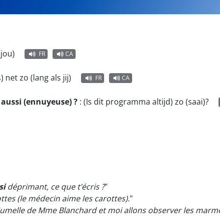
 jou)
FR
CA
s) net zo (lang als jij)
FR
CA
) aussi (ennuyeuse) ?
:
(Is dit programma altijd) zo (saai)?
si
déprimant, ce que t’écris ?
"
tes (le médecin aime les carottes).
"
 jumelle de Mme Blanchard et moi allons observer les marmo