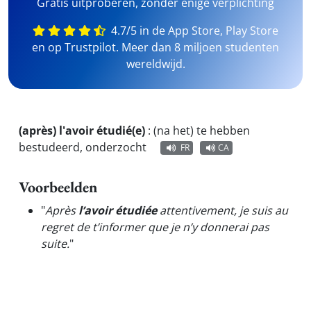
Gratis uitproberen, zonder enige verplichting
4.7/5 in de App Store, Play Store
en op Trustpilot. Meer dan 8 miljoen studenten
wereldwijd.
(après) l'avoir étudié(e)
:
(na het) te hebben
bestudeerd, onderzocht
FR
CA
Voorbeelden
"
Après
l’avoir étudiée
attentivement, je suis au
regret de t’informer que je n’y donnerai pas
suite.
"