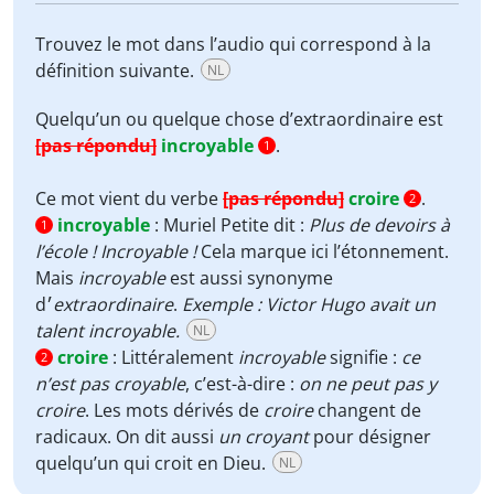
Trouvez le mot dans l’audio qui correspond à la
définition suivante.
NL
Quelqu’un ou quelque chose d’extraordinaire est
[pas répondu]
incroyable
.
1
Ce mot vient du verbe
[pas répondu]
croire
.
2
incroyable
:
Muriel Petite dit :
Plus de devoirs à
1
l’école ! Incroyable !
Cela marque ici l’étonnement.
Mais
incroyable
est aussi synonyme
d׳
extraordinaire
.
Exemple : Victor Hugo avait un
talent incroyable.
NL
croire
:
Littéralement
incroyable
signifie :
ce
2
n’est pas croyable
, c’est-à-dire :
on ne peut pas y
croire
. Les mots dérivés de
croire
changent de
radicaux. On dit aussi
un croyant
pour désigner
quelqu’un qui croit en Dieu.
NL