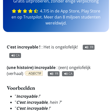
Gratis uitproberen, zonder enige verplichting
4.7/5 in de App Store, Play Store
en op Trustpilot. Meer dan 8 miljoen studenten
wereldwijd.
C'est incroyable !
:
Het is ongelofelijk!
FR
CA
(une histoire) incroyable
:
(een) ongelofelijk
(verhaal)
ADJECTIF
FR
CA
Voorbeelden
"
Incroyable
!
"
"
C’est incroyable
, hein ?
"
"
C’est incroyable
!
"