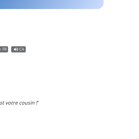
FR
CA
st votre cousin !
"