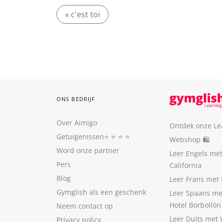
« c'est toi
ONS BEDRIJF
Over Aimigo
Ontdek onze Le
Getuigenissen
⭐️ ⭐️ ⭐️ ⭐️
Webshop 🛍
Word onze partner
Leer Engels me
Pers
California
Blog
Leer Frans met 
Gymglish als een geschenk
Leer Spaans me
Hotel Borbollón
Neem contact op
Leer Duits met
Privacy policy