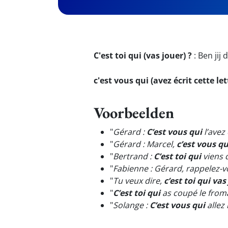
C'est toi qui (vas jouer) ?
:
Ben jij 
c'est vous qui (avez écrit cette let
Voorbeelden
"
Gérard :
C’est vous qui
l’avez
"
Gérard : Marcel,
c’est vous qu
"
Bertrand :
C’est toi qui
viens d
"
Fabienne : Gérard, rappelez-
"
Tu veux dire,
c’est toi qui vas
"
C’est toi qui
as coupé le fro
"
Solange :
C’est vous qui
allez 