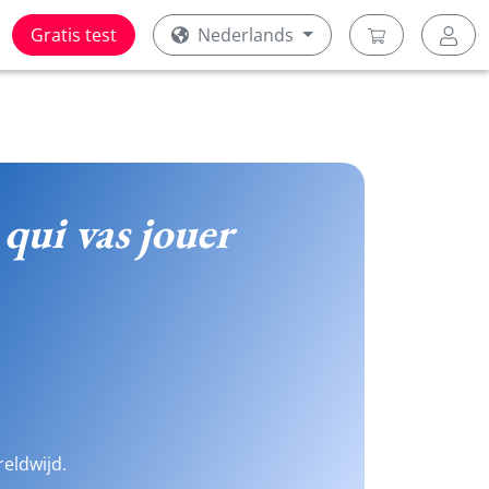
Gratis test
Nederlands
 qui vas jouer
reldwijd.