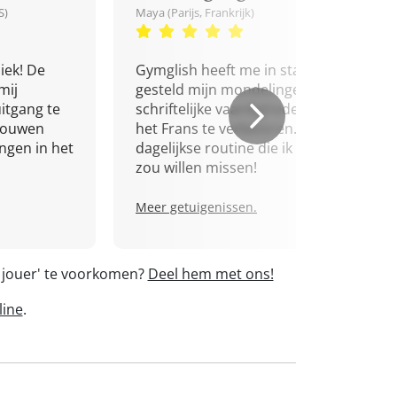
S)
Maya (Parijs, Frankrijk)
iek! De
Gymglish heeft me in staat
mij
gesteld mijn mondelinge en
itgang te
schriftelijke vaardigheden in
trouwen
het Frans te verbeteren. Een
ingen in het
dagelijkse routine die ik niet
zou willen missen!
Meer getuigenissen.
s jouer' te voorkomen?
Deel hem met ons!
line
.