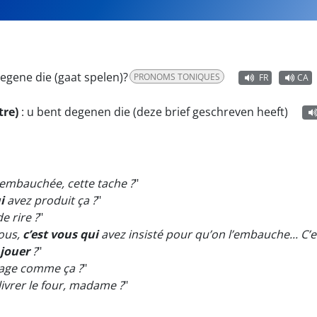
degene die (gaat spelen)?
PRONOMS TONIQUES
FR
CA
tre)
:
u bent degenen die (deze brief geschreven heeft)
 embauchée, cette tache ?
"
i
avez produit ça ?
"
e rire ?
"
vous,
c’est vous qui
avez insisté pour qu’on l’embauche... C’e
 jouer
?
"
mage comme ça ?
"
livrer le four, madame ?
"