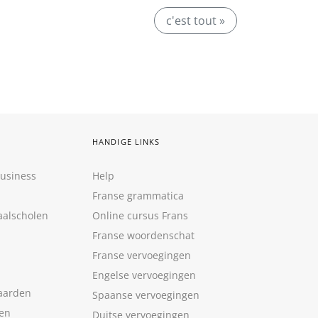
c'est tout »
HANDIGE LINKS
Business
Help
Franse grammatica
aalscholen
Online cursus Frans
Franse woordenschat
Franse vervoegingen
Engelse vervoegingen
aarden
Spaanse vervoegingen
len
Duitse vervoegingen