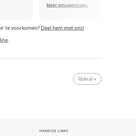
Meer getuigenissen.
ale' te voorkomen?
Deel hem met ons!
line
.
libéral »
HANDIGE LINKS