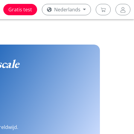
Gratis test
Nederlands
scale
reldwijd.