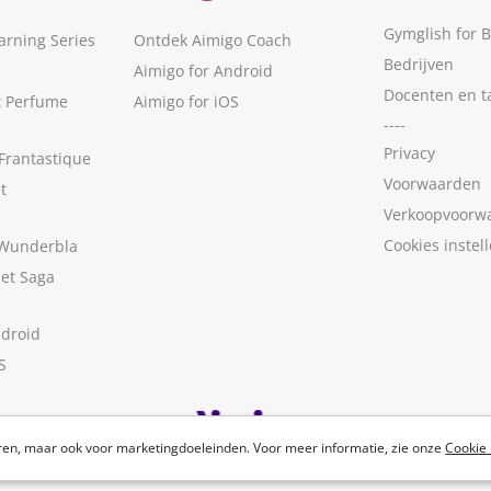
Gymglish for 
arning Series
Ontdek Aimigo Coach
Bedrijven
Aimigo for Android
Docenten en t
t Perfume
Aimigo for iOS
----
Privacy
Frantastique
Voorwaarden
t
Verkoopvoorw
Cookies instel
 Wunderbla
met Saga
ndroid
S
ren, maar ook voor marketingdoeleinden. Voor meer informatie, zie onze
Cookie 