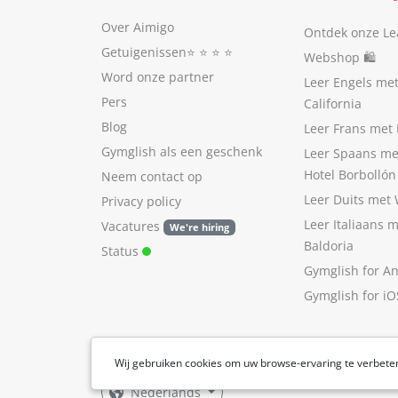
Over Aimigo
Ontdek onze Le
Getuigenissen
⭐️ ⭐️ ⭐️ ⭐️
Webshop 🛍
Word onze partner
Leer Engels me
Pers
California
Blog
Leer Frans met 
Gymglish als een geschenk
Leer Spaans me
Hotel Borbollón
Neem contact op
Leer Duits met
Privacy policy
Leer Italiaans 
Vacatures
We're hiring
Baldoria
Status
Gymglish for A
Gymglish for iO
Wij gebruiken cookies om uw browse-ervaring te verbete
Nederlands