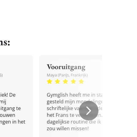
ns:
Vooruitgang
S)
Maya (Parijs, Frankrijk)
iek! De
Gymglish heeft me in staat
mij
gesteld mijn mondelinge en
itgang te
schriftelijke vaardigheden in
trouwen
het Frans te verbeteren. Een
ingen in het
dagelijkse routine die ik niet
zou willen missen!