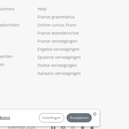
Business
Help
Franse grammatica
aalscholen
Online cursus Frans
Franse woordenschat
Franse vervoegingen
Engelse vervoegingen
aarden
Spaanse vervoegingen
len
Duitse vervoegingen
Italiaans vervoegingen
Beleid
.
Instellingen
Accepteren
©Aimigo 2026