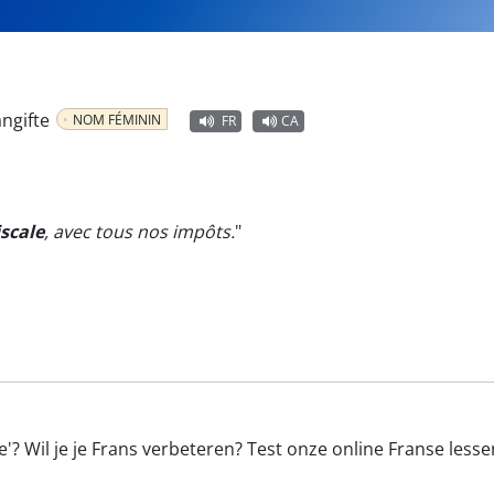
angifte
NOM FÉMININ
FR
CA
iscale
, avec tous nos impôts.
"
e'? Wil je je Frans verbeteren? Test onze online Franse les