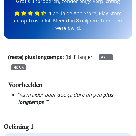
Gratis uitproberen, zonder enige verplichting
4.7/5 in de App Store, Play Store
en op Trustpilot. Meer dan 8 miljoen studenten
wereldwijd.
(reste) plus longtemps
:
(blijf) langer
FR
CA
Voorbeelden
"
va m’aider pour que ça dure un peu
plus
longtemps
?
"
Oefening 1