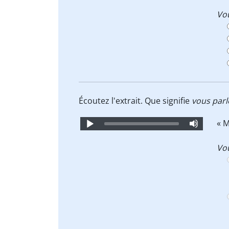
Player
Vo
Écoutez l'extrait. Que signifie
vous par
Audio
« M
Player
Vo