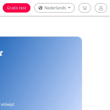
Gratis test
Nederlands
t
reldwijd.