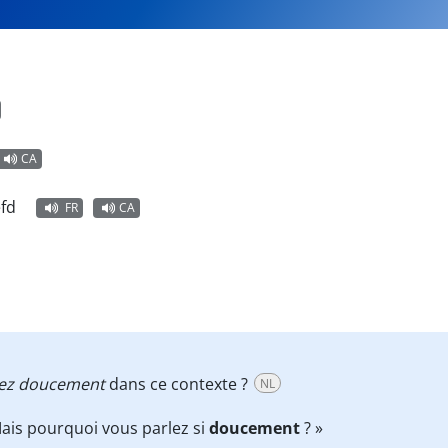
CA
efd
FR
CA
lez doucement
dans ce contexte ?
NL
ais pourquoi vous parlez si
doucement
? »