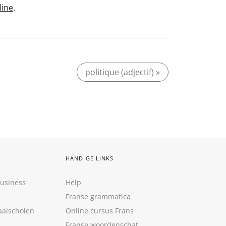
line
.
politique (adjectif) »
HANDIGE LINKS
Business
Help
Franse grammatica
aalscholen
Online cursus Frans
Franse woordenschat