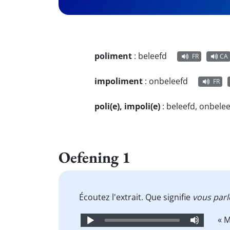
poliment
:
beleefd
FR
CA
impoliment
:
onbeleefd
FR
poli(e), impoli(e)
:
beleefd, onbele
Oefening 1
Écoutez l'extrait. Que signifie
vous par
Audio
« M