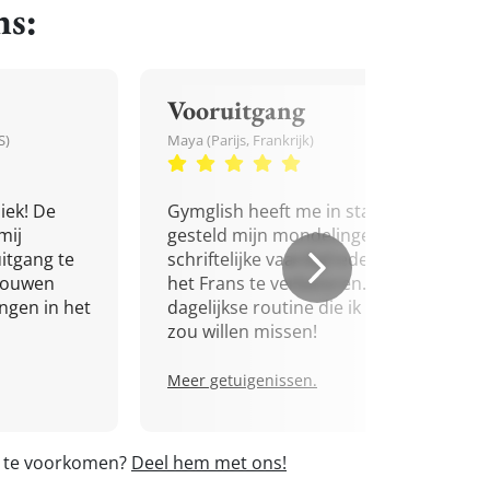
ns:
Vooruitgang
S)
Maya (Parijs, Frankrijk)
iek! De
Gymglish heeft me in staat
mij
gesteld mijn mondelinge en
itgang te
schriftelijke vaardigheden in
trouwen
het Frans te verbeteren. Een
ingen in het
dagelijkse routine die ik niet
zou willen missen!
Meer getuigenissen.
t' te voorkomen?
Deel hem met ons!