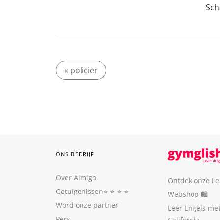
Scha
« policier
ONS BEDRIJF
Over Aimigo
Ontdek onze Le
Getuigenissen
⭐️ ⭐️ ⭐️ ⭐️
Webshop 🛍
Word onze partner
Leer Engels me
Pers
California