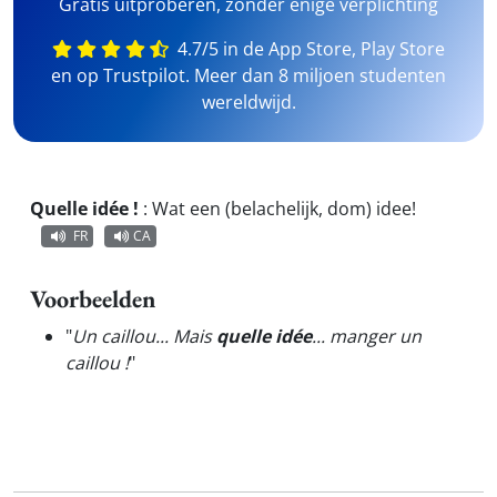
Gratis uitproberen, zonder enige verplichting
4.7/5 in de App Store, Play Store
en op Trustpilot. Meer dan 8 miljoen studenten
wereldwijd.
Quelle idée !
:
Wat een (belachelijk, dom) idee!
FR
CA
Voorbeelden
"
Un caillou... Mais
quelle idée
... manger un
caillou !
"