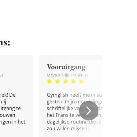
ns:
Vooruitgang
S)
Maya (Parijs, Frankrijk)
iek! De
Gymglish heeft me in staat
mij
gesteld mijn mondelinge en
itgang te
schriftelijke vaardigheden in
trouwen
het Frans te verbeteren. Een
ingen in het
dagelijkse routine die ik niet
zou willen missen!