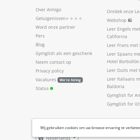
Over Aimigo
Ontdek onze Le
Getuigenissen
⭐️ ⭐️ ⭐️ ⭐️
Webshop 🛍
Word onze partner
Leer Engels me
Pers
California
Blog
Leer Frans met 
Gymglish als een geschenk
Leer Spaans me
Hotel Borbollón
Neem contact op
Leer Duits met
Privacy policy
Leer Italiaans 
Vacatures
We're hiring
Baldoria
Status
Gymglish for A
Gymglish for iO
Wij gebruiken cookies om uw browse-ervaring te verbete
Nederlands