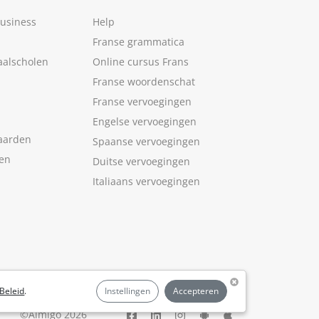
Business
Help
Franse grammatica
aalscholen
Online cursus Frans
Franse woordenschat
Franse vervoegingen
Engelse vervoegingen
aarden
Spaanse vervoegingen
len
Duitse vervoegingen
Italiaans vervoegingen
Beleid
.
Instellingen
Accepteren
©Aimigo 2026