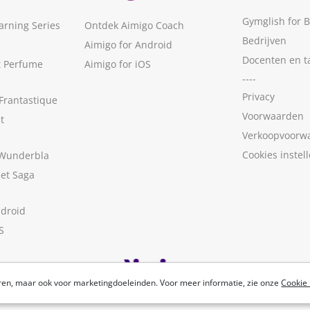
Gymglish for 
arning Series
Ontdek Aimigo Coach
Bedrijven
Aimigo for Android
Docenten en t
t Perfume
Aimigo for iOS
----
Privacy
Frantastique
Voorwaarden
t
Verkoopvoorw
Cookies instel
 Wunderbla
met Saga
ndroid
S
ren, maar ook voor marketingdoeleinden. Voor meer informatie, zie onze
Cookie 