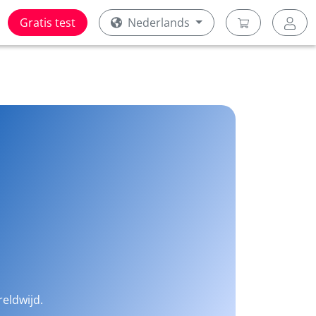
Gratis test
Nederlands
reldwijd.