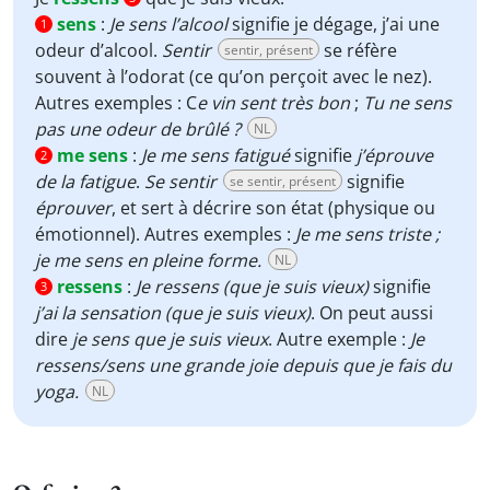
sens
:
Je sens l’alcool
signifie je dégage, j’ai une
1
odeur d’alcool.
Sentir
se réfère
sentir, présent
souvent à l’odorat (ce qu’on perçoit avec le nez).
Autres exemples : C
e vin sent très bon
;
Tu ne sens
pas une odeur de brûlé ?
NL
me sens
:
Je me sens fatigué
signifie
j’éprouve
2
de la fatigue
.
Se sentir
signifie
se sentir, présent
éprouver
, et sert à décrire son état (physique ou
émotionnel). Autres exemples :
Je me sens triste ;
je me sens en pleine forme.
NL
ressens
:
Je ressens (que je suis vieux)
signifie
3
j’ai la sensation (que je suis vieux)
. On peut aussi
dire
je sens que je suis vieux
. Autre exemple :
Je
ressens/sens une grande joie depuis que je fais du
yoga.
NL