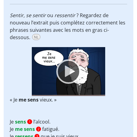
Sentir,
se sentir
ou
ressentir
? Regardez de
nouveau l’extrait puis complétez correctement les
phrases suivantes avec les mots en gras ci-
dessous.
NL
Video
Player
« Je
me sens
vieux. »
Je
sens
l’alcool.
1
Je
me sens
fatigué.
2
Je
ressens
que je suis vieux.
3