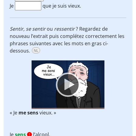
Je
que je suis vieux.
Sentir,
se sentir
ou
ressentir
? Regardez de
nouveau l’extrait puis complétez correctement les
phrases suivantes avec les mots en gras ci-
dessous.
NL
Video
Player
« Je
me sens
vieux. »
Je
sens
l’alcool.
1