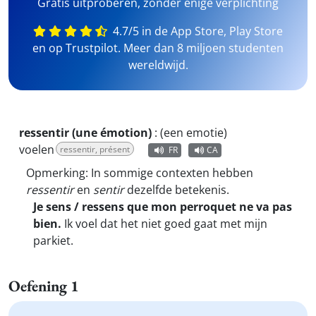
Gratis uitproberen, zonder enige verplichting
4.7/5 in de App Store, Play Store
en op Trustpilot. Meer dan 8 miljoen studenten
wereldwijd.
ressentir (une émotion)
:
(een emotie)
voelen
ressentir, présent
FR
CA
Opmerking: In sommige contexten hebben
ressentir
en
sentir
dezelfde betekenis.
Je sens / ressens que mon perroquet ne va pas
bien.
Ik voel dat het niet goed gaat met mijn
parkiet.
Oefening 1