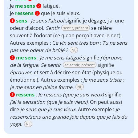
Je
me sens
fatigué.
2
Je
ressens
que je suis vieux.
3
sens
:
Je sens l’alcool
signifie je dégage, j’ai une
1
odeur d’alcool.
Sentir
se réfère
sentir, présent
souvent à l’odorat (ce qu’on perçoit avec le nez).
Autres exemples : C
e vin sent très bon
;
Tu ne sens
pas une odeur de brûlé ?
NL
me sens
:
Je me sens fatigué
signifie
j’éprouve
2
de la fatigue
.
Se sentir
signifie
se sentir, présent
éprouver
, et sert à décrire son état (physique ou
émotionnel). Autres exemples :
Je me sens triste ;
je me sens en pleine forme.
NL
ressens
:
Je ressens (que je suis vieux)
signifie
3
j’ai la sensation (que je suis vieux)
. On peut aussi
dire
je sens que je suis vieux
. Autre exemple :
Je
ressens/sens une grande joie depuis que je fais du
yoga.
NL