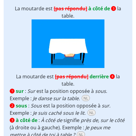
La moutarde est
[pas répondu]
à côté de
la
3
table.
La moutarde est
[pas répondu]
derrière
la
4
table.
sur
:
Sur
est la position opposée à
sous
.
1
Exemple :
Je danse sur la table.
NL
sous
:
Sous
est la position opposée à
sur
.
2
Exemple :
Je suis caché sous le lit
.
NL
à côté de
:
À côté de
signifie
près de, sur le côté
3
(à droite ou à gauche). Exemple :
Je peux me
mettre à côté de toi à table ?
NL