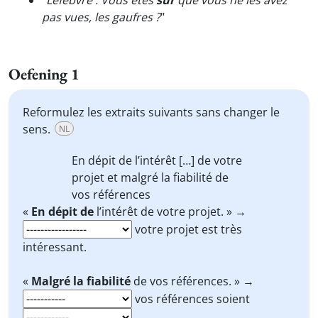
"
Lefebvre : Vous êtes
sûr
que vous ne les avez
pas vues, les gaufres ?
"
Oefening 1
Reformulez les extraits suivants sans changer le
sens.
NL
En dépit de
l’intérêt […] de votre
projet et
malgré la fiabilité
de
vos références
«
En dépit de
l’intérêt de votre projet. »
→
votre projet est très
intéressant.
«
Malgré la fiabilité
de vos références. » →
vos références soient
.