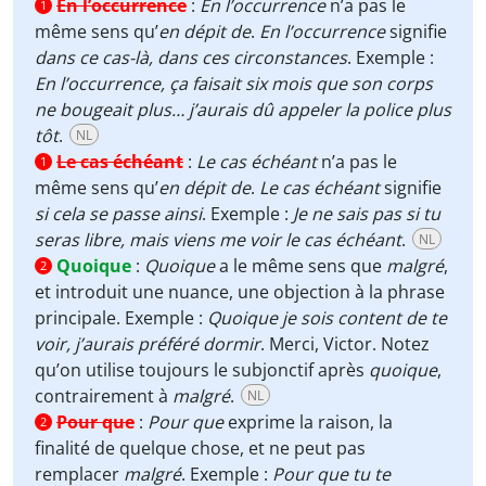
En l’occurrence
:
En l’occurrence
n’a pas le
1
même sens qu’
en dépit de
.
En l’occurrence
signifie
dans ce cas-là, dans ces circonstances
. Exemple :
En l’occurrence, ça faisait six mois que son corps
ne bougeait plus… j’aurais dû appeler la police plus
tôt
.
NL
Le cas échéant
:
Le cas échéant
n’a pas le
1
même sens qu’
en dépit de
.
Le cas échéant
signifie
si cela se passe ainsi
. Exemple :
Je ne sais pas si tu
seras libre, mais viens me voir le cas échéant
.
NL
Quoique
:
Quoique
a le même sens que
malgré
,
2
et introduit une nuance, une objection à la phrase
principale. Exemple :
Quoique je sois content de te
voir, j’aurais préféré dormir
. Merci, Victor. Notez
qu’on utilise toujours le subjonctif après
quoique
,
contrairement à
malgré
.
NL
Pour que
:
Pour que
exprime la raison, la
2
finalité de quelque chose, et ne peut pas
remplacer
malgré
. Exemple :
Pour que tu te