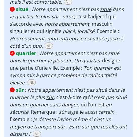
mais il est confortable.
NL
situé
:
Notre appartement n’est pas
situé
dans
3
le quartier le plus sûr
:
situé,
c’est l’adjectif qui
s’accorde avec
notre appartement,
masculin
singulier et qui signifie
placé,
localisé
. Exemple :
Heureusement,
mon entreprise est située juste à
côté d’un pub.
NL
quartier
:
Notre appartement n’est pas situé
4
dans le
quartier
le plus sûr. U
n quartier
désigne
une partie d’une ville. Exemple :
Ton quartier est
sympa mis à part ce problème de radioactivité
élevée.
NL
sûr
:
Notre appartement n’est pas situé dans le
5
quartier le plus
sûr
,
c’est-à-dire qu’
il n’est pas situé
dans
un quartier sans danger,
où l’on est
en
sécurité
. Remarque :
sûr
signifie aussi
certain
.
Exemple :
Je déteste l’avion même si c’est un
moyen de transport sûr
;
Es-tu sûr que tes clés ont
disparu ?
NL