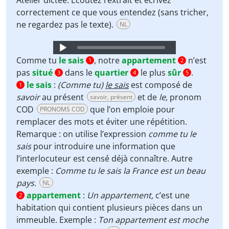
Atelier dictée. Écoutez l’extrait et écrivez
correctement ce que vous entendez (sans tricher,
ne regardez pas le texte).
NL
Audio
Player
Comme tu
le sais
, notre
appartement
n’est
1
2
pas
situé
dans le
quartier
le plus
sûr
.
3
4
5
le sais
:
(Comme tu)
le sais
est composé de
1
savoir
au présent
et de
le,
pronom
savoir, présent
COD
que l’on emploie pour
PRONOMS COD
remplacer des mots et éviter une répétition.
Remarque : on utilise l’expression
comme tu le
sais
pour introduire une information que
l’interlocuteur est censé déjà connaître. Autre
exemple :
Comme tu le sais la France est un beau
pays.
NL
appartement
:
Un appartement,
c’est une
2
habitation qui contient plusieurs pièces dans un
immeuble. Exemple :
Ton appartement est moche