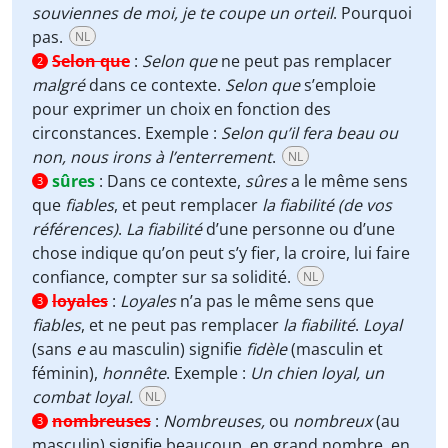
souviennes de moi, je te coupe un orteil
. Pourquoi
pas.
NL
Selon que
:
Selon que
ne peut pas remplacer
2
malgré
dans ce contexte.
Selon que
s’emploie
pour exprimer un choix en fonction des
circonstances. Exemple :
Selon qu’il fera beau ou
non, nous irons à l’enterrement
.
NL
sûres
:
Dans ce contexte,
sûres
a le même sens
3
que
fiables
, et peut remplacer
la fiabilité (de vos
références)
.
La fiabilité
d’une personne ou d’une
chose indique qu’on peut s’y fier, la croire, lui faire
confiance, compter sur sa solidité.
NL
loyales
:
Loyales
n’a pas le même sens que
3
fiables
, et ne peut pas remplacer
la fiabilité
.
Loyal
(sans
e
au masculin) signifie
fidèle
(masculin et
féminin),
honnête
. Exemple :
Un chien loyal, un
combat loyal.
NL
nombreuses
:
Nombreuses,
ou
n
ombreux
(au
3
masculin) signifie beaucoup, en grand nombre, en