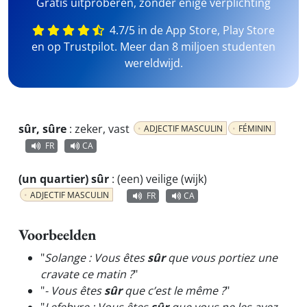
Gratis uitproberen, zonder enige verplichting
4.7/5 in de App Store, Play Store
en op Trustpilot. Meer dan 8 miljoen studenten
wereldwijd.
sûr, sûre
:
zeker, vast
ADJECTIF MASCULIN
FÉMININ
FR
CA
(un quartier) sûr
:
(een) veilige (wijk)
ADJECTIF MASCULIN
FR
CA
Voorbeelden
"
Solange : Vous êtes
sûr
que vous portiez une
cravate ce matin ?
"
"
- Vous êtes
sûr
que c’est le même ?
"