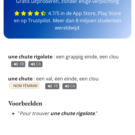
Gratis uitproberen, zonder enige verplichting
4.7/5 in de App Store, Play Store
en op Trustpilot. Meer dan 8 miljoen studenten
wereldwijd.
une chute rigolote
:
een grappig einde, een clou
FR
CA
une chute
:
een val, een einde, een clou
NOM FÉMININ
FR
CA
Voorbeelden
"
Pour trouver
une chute rigolote
.
"