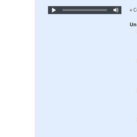
Audio
« 
Player
Un