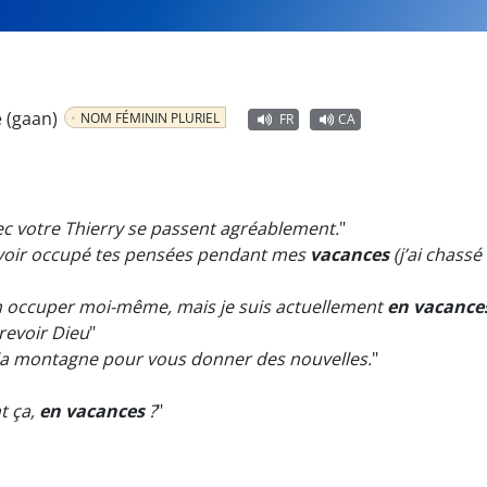
e (gaan)
NOM FÉMININ PLURIEL
FR
CA
c votre Thierry se passent agréablement.
"
’avoir occupé tes pensées pendant mes
vacances
(j’ai chassé
en occuper moi-même, mais je suis actuellement
en vacance
revoir Dieu
"
la montagne pour vous donner des nouvelles.
"
t ça,
en vacances
?
"