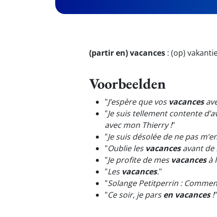
(partir en) vacances
:
(op) vakanti
Voorbeelden
"
J’espère que vos
vacances
ave
"
Je suis tellement contente d
avec mon Thierry !
"
"
Je suis désolée de ne pas m’
"
Oublie les
vacances
avant de 
"
Je profite de mes
vacances
à 
"
Les
vacances
.
"
"
Solange Petitperrin : Commen
"
Ce soir, je pars
en vacances
!
"