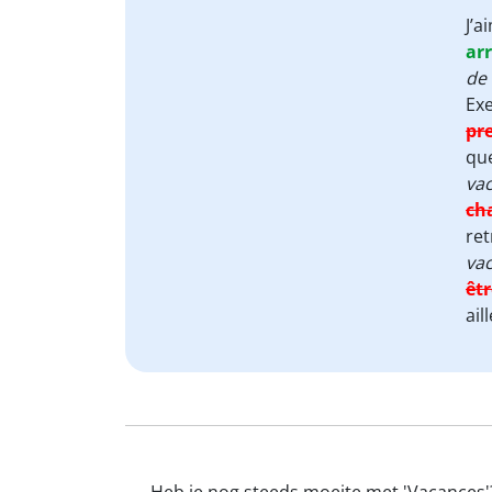
J’a
arr
de 
Ex
pr
que
vac
ch
ret
vac
êt
ail