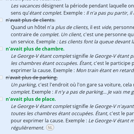
Les vacances
désignent la période pendant laquelle on 
sens qu’
étant complet
. Exemple :
Il n'a pas pu partir, i
n'avait plus de clients.
Quand un hôtel n'a
plus de clients,
il est
vide,
personne
contraire de
complet. Un client,
c'est une personne
qu
un service.
Exemple
: Les clients font la queue devant 
n'avait plus de chambre.
Le George-V étant complet
signifie
le George-V étant p
les chambres étant occupées. Étant,
c'est le participe 
exprimer la cause. Exemple :
Mon train étant en retard
n'avait plus de parking.
Un parking,
c'est l'endroit où l'on gare sa voiture, cel
complet
. Exemple :
Il n'y a pas de parking… Je vais me ga
n'avait plus de place.
Le George-V étant complet
signifie
le George-V
n'ayant 
toutes les chambres étant occupées
.
Étant,
c'est le pa
pour exprimer la cause. Exemple :
Le George-V étant mo
régulièrement.
NL