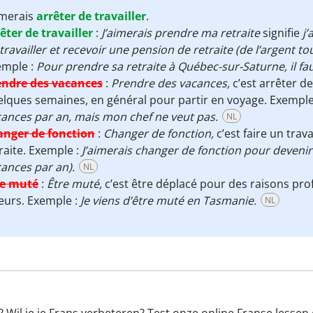
imerais
arrêter de travailler
.
êter de travailler
:
J’aimerais prendre ma retraite
signifie
j’
travailler et recevoir une pension de retraite (de l’argent to
emple :
Pour prendre sa retraite à Québec-sur-Saturne, il fau
endre des vacances
:
Prendre des vacances,
c’est arrêter d
lques semaines, en général pour partir en voyage. Exemple
ances par an, mais mon chef ne veut pas.
NL
anger de fonction
:
Changer de fonction,
c’est faire un trava
raite. Exemple :
J’aimerais changer de fonction pour devenir
ances par an).
NL
re muté
:
Être muté,
c’est être déplacé pour des raisons profes
leurs. Exemple :
Je viens d’être muté en Tasmanie.
NL