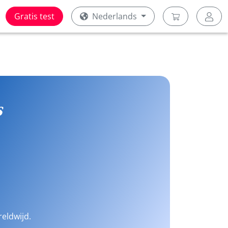
Gratis test
Nederlands
s
reldwijd.