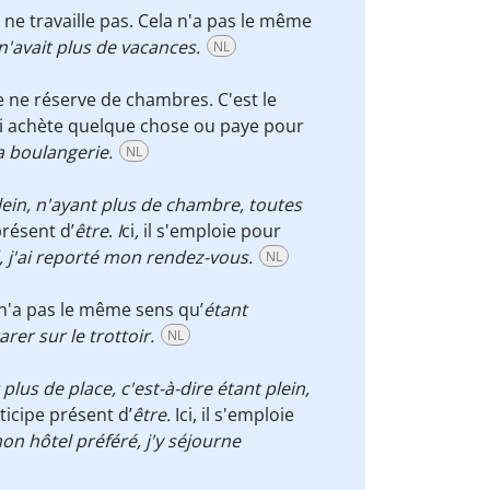
ne travaille pas. Cela n'a pas le même
l n'avait plus de vacances.
NL
 ne réserve de chambres.
C'est le
i
achète quelque chose ou paye pour
la boulangerie.
NL
lein, n'ayant plus de chambre,
toutes
présent d’
être
.
I
ci
,
il s'emploie pour
, j'ai reporté mon rendez-vous.
NL
a n'a pas le même sens qu’
étant
rer sur le trottoir.
NL
plus de place, c'est-à-dire étant plein,
rticipe présent d’
être.
Ici, il s'emploie
n hôtel préféré, j'y séjourne