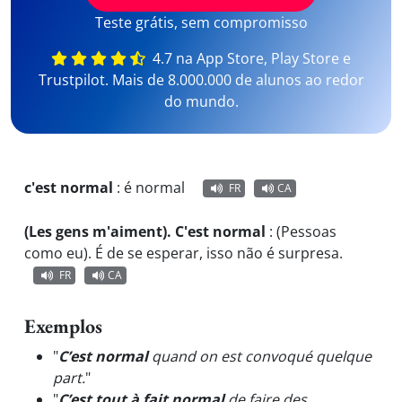
Teste grátis, sem compromisso
4.7 na App Store, Play Store e
Trustpilot. Mais de 8.000.000 de alunos ao redor
do mundo.
c'est normal
:
é normal
FR
CA
(Les gens m'aiment). C'est normal
:
(Pessoas
como eu). É de se esperar, isso não é surpresa.
FR
CA
Exemplos
"
C’est normal
quand on est convoqué quelque
part.
"
"
C’est tout à fait normal
de faire des