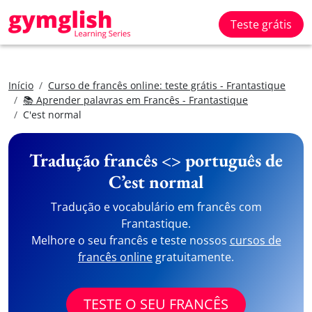
Teste grátis
Início
Curso de francês online: teste grátis - Frantastique
📚 Aprender palavras em Francês - Frantastique
C'est normal
Tradução francês <> português de
C’est normal
Tradução e vocabulário em francês com
Frantastique.
Melhore o seu francês e teste nossos
cursos de
francês online
gratuitamente.
TESTE O SEU FRANCÊS