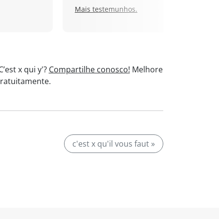
Mais testemunhos.
est x qui y'?
Compartilhe conosco!
Melhore
ratuitamente.
c'est x qu'il vous faut »