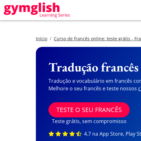
Início
Curso de francês online: teste grátis - Fr
Tradução francês
Tradução e vocabulário em francês co
Melhore o seu francês e teste nossos
c
TESTE O SEU FRANCÊS
Teste grátis, sem compromisso
4.7 na App Store, Play S