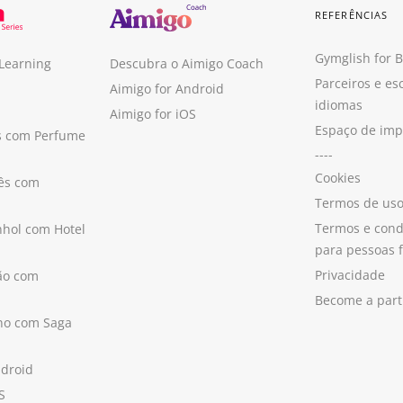
REFERÊNCIAS
Gymglish for 
 Learning
Descubra o Aimigo Coach
Parceiros e es
Aimigo for Android
idiomas
Aimigo for iOS
Espaço de im
s com Perfume
----
Cookies
ês com
Termos de us
Termos e cond
hol com Hotel
para pessoas f
Privacidade
ão com
Become a part
ano com Saga
ndroid
S