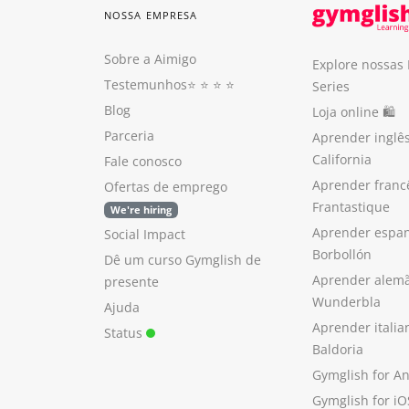
NOSSA EMPRESA
Sobre a Aimigo
Explore nossas
Testemunhos
⭐️ ⭐️ ⭐️ ⭐️
Series
Blog
Loja online 🛍
Parceria
Aprender inglê
California
Fale conosco
Aprender franc
Ofertas de emprego
Frantastique
We're hiring
Aprender espan
Social Impact
Borbollón
Dê um curso Gymglish de
Aprender alem
presente
Wunderbla
Ajuda
Aprender itali
Status
Baldoria
Gymglish for A
Gymglish for iO