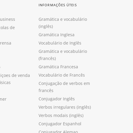
INFORMAÇÕES ÚTEIS
Business
Gramática e vocabulário
(inglês)
colas de
Gramática Inglesa
prensa
Vocabulário de Inglês
Gramática e vocabulário
(francês)
Gramática Francesa
o
Vocabulário de Francês
içoes de venda
isicas
Conjugação de verbos em
francês
Conjugador Inglês
ner
Verbos irregulares (inglês)
Verbos modais (inglês)
Conjugador Espanhol
Conjugador Alemao