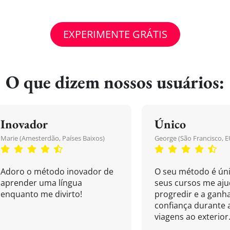
EXPERIMENTE GRÁTIS
O que dizem nossos usuários:
Inovador
Único
Marie (Amesterdão, Países Baixos)
George (São Francisco, E
Adoro o método inovador de
O seu método é úni
aprender uma língua
seus cursos me aj
enquanto me divirto!
progredir e a ganh
confiança durante 
viagens ao exterior.