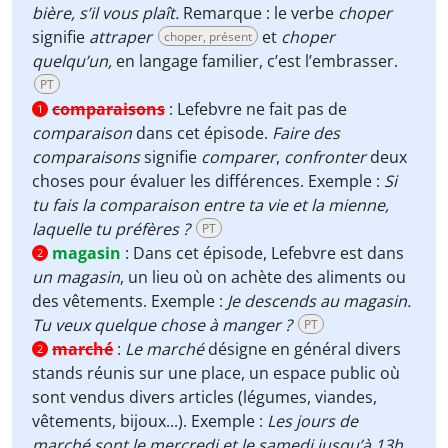
bière, s’il vous plaît.
Remarque : le verbe
choper
signifie
attraper
et
choper
choper, présent
quelqu’un,
en langage familier, c’est l’embrasser.
PT
comparaisons
:
Lefebvre ne fait pas de
1
comparaison
dans cet épisode.
Faire des
comparaisons
signifie
comparer
,
confronter
deux
choses pour évaluer les différences. Exemple :
Si
tu fais la comparaison entre ta vie et la mienne,
laquelle tu préfères ?
PT
magasin
:
Dans cet épisode, Lefebvre est dans
2
un magasin
, un lieu où on achète des aliments ou
des vêtements. Exemple :
Je descends au magasin.
Tu veux quelque chose à manger ?
PT
marché
:
Le marché
désigne en général divers
2
stands réunis sur une place, un espace public où
sont vendus divers articles (légumes, viandes,
vêtements, bijoux...). Exemple :
Les jours de
marché sont le mercredi et le samedi jusqu’à 13h.