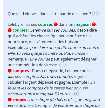
Que fait Lefebvre dans cette bande dessinée ?
PT
Lefebvre fait ses
courses
dans un
magasin
.
1
2
courses
:
Lefebvre fait ses courses,
c’est-à-dire
1
qu’il achète des choses (qui peuvent être de la
nourriture, des vêtements, des boissons…).
Exemple :
Je pars faire une petite course au centre-
ville, tu veux que je t’achète quelque chose ?
Remarque :
une course
peut également désigner
une compétition de vitesse.
PT
comptes
:
Dans cet épisode, Lefebvre ne fait
1
pas ses
comptes
.
Faire ses comptes
signifie
calculer l’argent dépensé et gagné. Exemple :
En
faisant les comptes de la caisse hier soir, j’ai
découvert qu’il manquait 50 euros.
PT
chopes
:
Une chope (de bière)
désigne
un grand
1
verre de bière.
Exemple :
Je voudrais une chope de