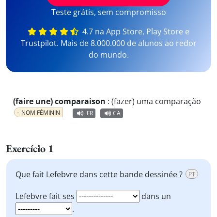
Teste grátis, sem compromisso
4.7 na App Store, Play Store e
Trustpilot. Mais de 8.000.000 de alunos ao redor
do mundo.
(faire une) comparaison
:
(fazer) uma comparação
NOM FÉMININ
FR
CA
Exercício 1
Que fait Lefebvre dans cette bande dessinée ?
PT
Lefebvre fait ses
dans un
.