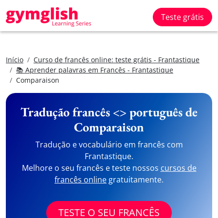
Teste grátis
Início
Curso de francês online: teste grátis - Frantastique
📚 Aprender palavras em Francês - Frantastique
Comparaison
Tradução francês <> português de
Comparaison
Tradução e vocabulário em francês com
Frantastique.
Melhore o seu francês e teste nossos
cursos de
francês online
gratuitamente.
TESTE O SEU FRANCÊS