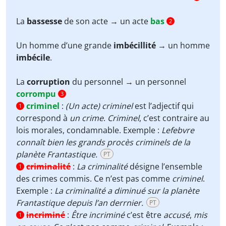
La
bassesse
de son acte → un acte
bas
2
Un homme d’une grande
imbécillité
→ un homme
imbécile
.
La
corruption
du personnel → un personnel
corrompu
3
criminel
:
(Un acte) criminel
est l’adjectif qui
1
correspond à
un crime
.
Criminel
, c’est contraire au
lois morales, condamnable. Exemple :
Lefebvre
connaît bien les grands procès criminels de la
planète Frantastique.
PT
criminalité
:
La criminalité
désigne l’ensemble
1
des crimes commis. Ce n’est pas comme
criminel
.
Exemple :
La criminalité a diminué sur la planète
Frantastique depuis l’an derrnier.
PT
incriminé
:
Être incriminé
c’est être
accusé
,
mis
1