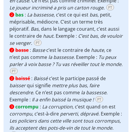
en cause
. Ce n’est pas comme
criminel
. Exemple :
Le joueur incriminé a pris un carton rouge.
PT
bas
:
La bassesse
, c’est ce qui est
bas
, petit,
2
méprisable, médiocre. C’est un terme très
péjoratif.
Bas
, dans le langage courant, c’est aussi
le contraire de
haut
. Exemple :
C’est bas, de vouloir
se venger.
PT
basse
:
Basse
c’est le contraire de
haute
, ce
2
n’est pas comme
la bassesse
. Exemple :
Tu peux
parler à voix basse ? Tu vas réveiller tout le monde.
PT
baissé
:
Baissé
c’est le participe passé de
2
baisser
qui signifie
mettre plus bas,
faire
descendre
. Ce n’est pas comme
la bassesse
.
Exemple :
Il a enfin baissé la musique !
PT
corrompu
:
La corruption
, c’est quand on est
3
corrompu
, c’est-à-dire
perverti
,
dépravé
. Exemple :
Les policiers dans cette ville sont tous corrompus,
ils acceptent des pots-de-vin de tout le monde.