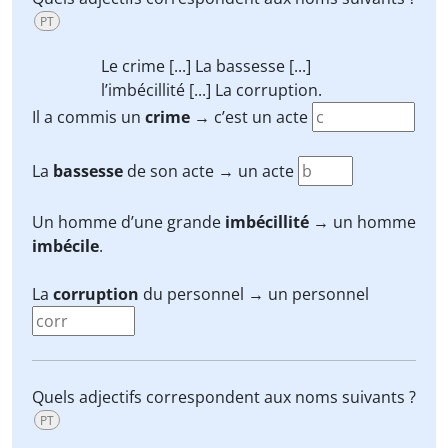
PT
Le crime [...] La bassesse [...]
l’imbécillité [...] La corruption.
Il a commis un
crime
→ c’est un acte
La
bassesse
de son acte → un acte
Un homme d’une grande
imbécillité
→ un homme
imbécile
.
La
corruption
du personnel → un personnel
Quels adjectifs correspondent aux noms suivants ?
PT