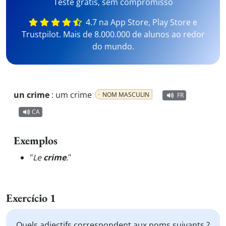
Teste grátis, sem compromisso
4.7 na App Store, Play Store e
Trustpilot. Mais de 8.000.000 de alunos ao redor
do mundo.
un crime
:
um crime
NOM MASCULIN
FR
CA
Exemplos
"
Le
crime
.
"
Exercício 1
Quels adjectifs correspondent aux noms suivants ?