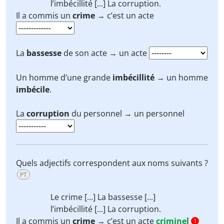
l’imbécillité [...] La corruption.
Il a commis un
crime
→ c’est un acte
La
bassesse
de son acte → un acte
Un homme d’une grande
imbécillité
→ un homme
imbécile
.
La
corruption
du personnel → un personnel
Quels adjectifs correspondent aux noms suivants ?
PT
Le crime [...] La bassesse [...]
l’imbécillité [...] La corruption.
Il a commis un
crime
→ c’est un acte
criminel
1