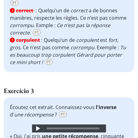
PT
correct
:
Quelqu’un de
correct
a de bonnes
3
manières, respecte les règles. Ce n’est pas comme
corrompu
. Exmple :
Ce n’est pas la réponse
correcte
.
PT
corpulent
:
Quelqu’un de
corpulent
est
fort
,
3
gros
. Ce n’est pas comme
corrompu
. Exemple :
Tu
es beaucoup trop corpulent Gérard pour porter
ce mini short !
PT
Exercício 3
Écoutez cet extrait. Connaissez-vous
l'inverse
d'
une récompense
?
PT
Audio
Player
« Oui, j'ai pris
une petite récompense
, cinquante