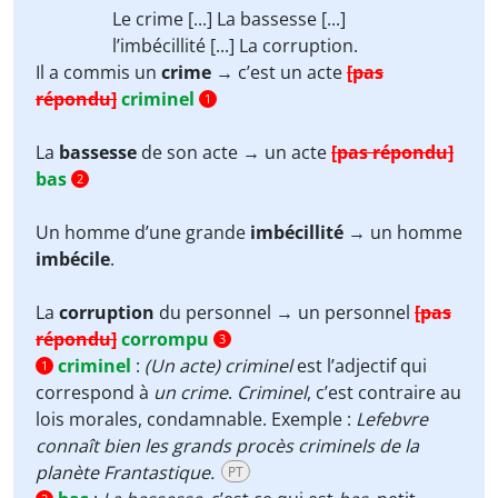
Le crime [...] La bassesse [...]
l’imbécillité [...] La corruption.
Il a commis un
crime
→ c’est un acte
[pas
répondu]
criminel
1
La
bassesse
de son acte → un acte
[pas répondu]
bas
2
Un homme d’une grande
imbécillité
→ un homme
imbécile
.
La
corruption
du personnel → un personnel
[pas
répondu]
corrompu
3
criminel
:
(Un acte) criminel
est l’adjectif qui
1
correspond à
un crime
.
Criminel
, c’est contraire au
lois morales, condamnable. Exemple :
Lefebvre
connaît bien les grands procès criminels de la
planète Frantastique.
PT