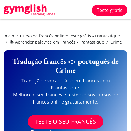
Teste grátis
Início
Curso de francês online: teste grátis - Frantastique
📚 Aprender palavras em Francês - Frantastique
Crime
Tradução francês <> português de
Crime
Tradução e vocabulário em francês com
Frantastique.
Melhore o seu francês e teste nossos
cursos de
francês online
gratuitamente.
TESTE O SEU FRANCÊS