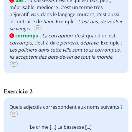
bas
:
La bassesse
, c’est ce qui est
bas
, petit,
2
méprisable, médiocre. C’est un terme très
péjoratif.
Bas
, dans le langage courant, c’est aussi
le contraire de
haut
. Exemple :
C’est bas, de vouloir
se venger.
PT
corrompu
:
La corruption
, c’est quand on est
3
corrompu
, c’est-à-dire
perverti
,
dépravé
. Exemple :
Les policiers dans cette ville sont tous corrompus,
ils acceptent des pots-de-vin de tout le monde.
PT
Exercício 2
Quels adjectifs correspondent aux noms suivants ?
PT
Le crime [...] La bassesse [...]