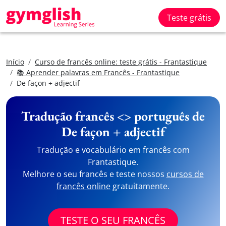
Teste grátis
Início
Curso de francês online: teste grátis - Frantastique
📚 Aprender palavras em Francês - Frantastique
De façon + adjectif
Tradução francês <> português de
De façon + adjectif
Tradução e vocabulário em francês com
Frantastique.
Melhore o seu francês e teste nossos
cursos de
francês online
gratuitamente.
TESTE O SEU FRANCÊS