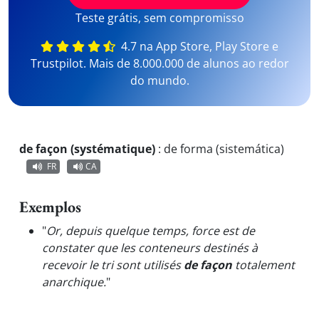
Teste grátis, sem compromisso
4.7 na App Store, Play Store e
Trustpilot. Mais de 8.000.000 de alunos ao redor
do mundo.
de façon (systématique)
:
de forma (sistemática)
FR
CA
Exemplos
"
Or, depuis quelque temps, force est de
constater que les conteneurs destinés à
recevoir le tri sont utilisés
de façon
totalement
anarchique.
"