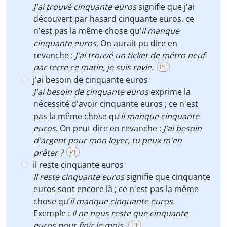
J'ai trouvé cinquante euros
signifie que j'ai
découvert par hasard cinquante euros, ce
n'est pas la même chose qu’
il manque
cinquante euros.
On aurait pu dire en
revanche :
J'ai trouvé un ticket de métro neuf
par terre ce matin, je suis ravie.
PT
j'ai besoin de cinquante euros
J'ai besoin de cinquante euros
exprime la
nécessité d'avoir cinquante euros ; ce n'est
pas la même chose qu’
il manque cinquante
euros
. On peut dire en revanche :
J'ai besoin
d'argent pour mon loyer, tu peux m'en
prêter ?
PT
il reste cinquante euros
Il reste cinquante euros
signifie que cinquante
euros sont encore là ; ce n'est pas la même
chose qu’
il manque cinquante euros.
Exemple :
Il ne nous reste que cinquante
euros pour finir le mois.
PT