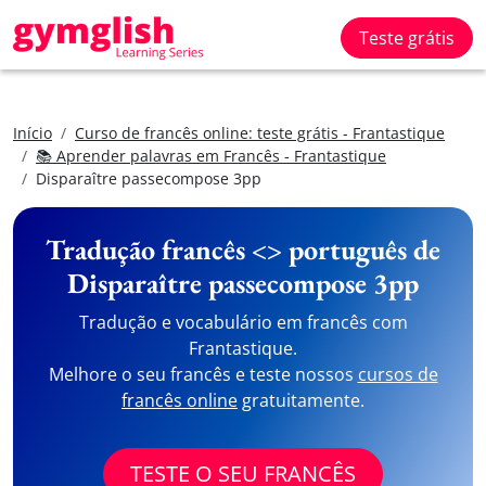
Teste grátis
Início
Curso de francês online: teste grátis - Frantastique
📚 Aprender palavras em Francês - Frantastique
Disparaître passecompose 3pp
Tradução francês <> português de
Disparaître passecompose 3pp
Tradução e vocabulário em francês com
Frantastique.
Melhore o seu francês e teste nossos
cursos de
francês online
gratuitamente.
TESTE O SEU FRANCÊS