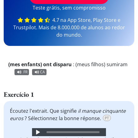
Teste grátis, sem compromisso
4.7 na App Store, Play Store e
Trustpilot. Mais de 8.000.000 de alunos ao redor
do mundo.
(mes enfants) ont disparu
:
(meus filhos) sumiram
FR
CA
Exercício 1
Écoutez l'extrait. Que signifie
il manque cinquante
euros
? Sélectionnez la bonne réponse.
PT
Audio