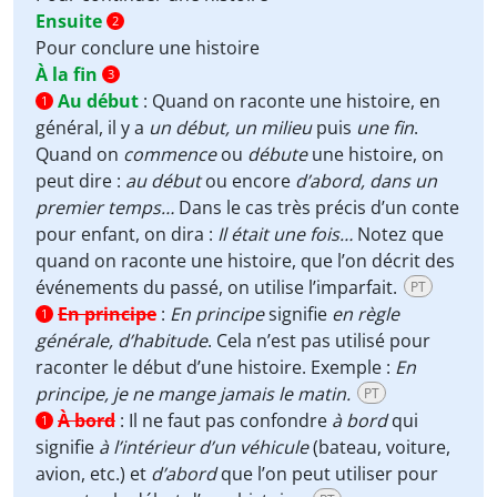
Ensuite
2
Pour conclure une histoire
À la fin
3
Au début
:
Quand on raconte une histoire, en
1
général, il y a
un début, un milieu
puis
une fin
.
Quand on
commence
ou
débute
une histoire, on
peut dire :
au début
ou encore
d’abord, dans un
premier temps…
Dans le cas très précis d’un conte
pour enfant, on dira :
Il était une fois…
Notez que
quand on raconte une histoire, que l’on décrit des
événements du passé, on utilise l’imparfait.
PT
En principe
:
En principe
signifie
en règle
1
générale, d’habitude
. Cela n’est pas utilisé pour
raconter le début d’une histoire. Exemple :
En
principe, je ne mange jamais le matin.
PT
À bord
:
Il ne faut pas confondre
à bord
qui
1
signifie
à l’intérieur d’un véhicule
(bateau, voiture,
avion, etc.) et
d’abord
que l’on peut utiliser pour