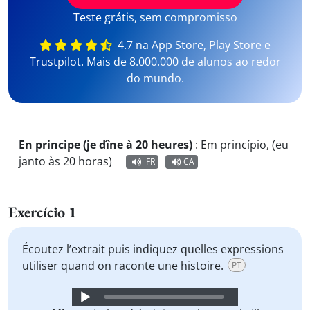
Teste grátis, sem compromisso
4.7 na App Store, Play Store e
Trustpilot. Mais de 8.000.000 de alunos ao redor
do mundo.
En principe (je dîne à 20 heures)
:
Em princípio, (eu
janto às 20 horas)
FR
CA
Exercício 1
Écoutez l’extrait puis indiquez quelles expressions
utiliser quand on raconte une histoire.
PT
Audio