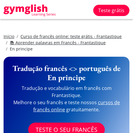
Teste grátis
Início
Curso de francês online: teste grátis - Frantastique
📚 Aprender palavras em Francês - Frantastique
En principe
Tradução francês <> português de
En principe
Tradução e vocabulário em francês com
Frantastique.
Melhore o seu francês e teste nossos
cursos de
francês online
gratuitamente.
TESTE O SEU FRANCÊS