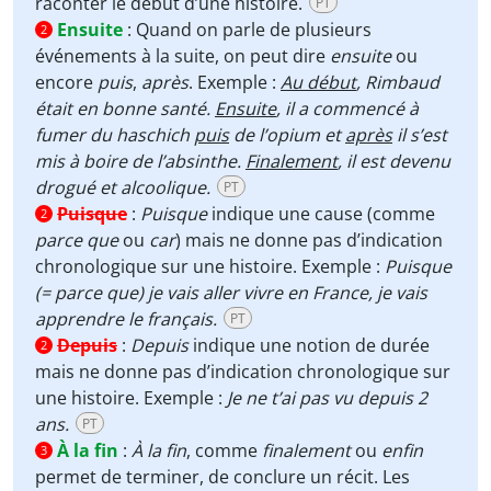
raconter le début d’une histoire.
PT
Ensuite
:
Quand on parle de plusieurs
2
événements à la suite, on peut dire
ensuite
ou
encore
puis
,
après
. Exemple :
Au début
, Rimbaud
était en bonne santé.
Ensuite
, il a commencé à
fumer du haschich
puis
de l’opium et
après
il s’est
mis à boire de l’absinthe.
Finalement
, il est devenu
drogué et alcoolique.
PT
Puisque
:
Puisque
indique une cause (comme
2
parce que
ou
car
) mais ne donne pas d’indication
chronologique sur une histoire. Exemple :
Puisque
(= parce que) je vais aller vivre en France, je vais
apprendre le français.
PT
Depuis
:
Depuis
indique une notion de durée
2
mais ne donne pas d’indication chronologique sur
une histoire. Exemple :
Je ne t’ai pas vu depuis 2
ans.
PT
À la fin
:
À la fin
, comme
finalement
ou
enfin
3
permet de terminer, de conclure un récit. Les