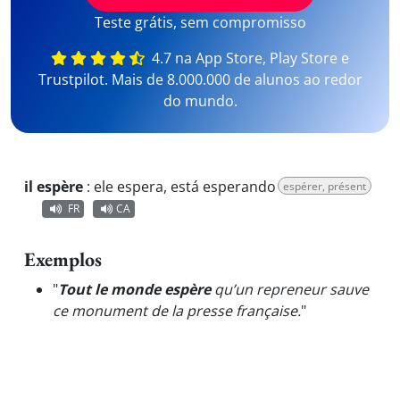
Teste grátis, sem compromisso
4.7 na App Store, Play Store e
Trustpilot. Mais de 8.000.000 de alunos ao redor
do mundo.
il espère
:
ele espera, está esperando
espérer, présent
FR
CA
Exemplos
"
Tout le monde espère
qu’un repreneur sauve
ce monument de la presse française.
"