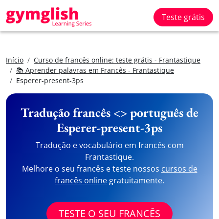
Teste grátis
Início
Curso de francês online: teste grátis - Frantastique
📚 Aprender palavras em Francês - Frantastique
Esperer-present-3ps
Tradução francês <> português de
Esperer-present-3ps
Tradução e vocabulário em francês com
Frantastique.
Melhore o seu francês e teste nossos
cursos de
francês online
gratuitamente.
TESTE O SEU FRANCÊS