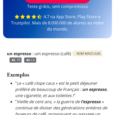
Teste grátis, sem compromisso
4.7 na App Store, Play Store e
Trustpilot. Mais de 8.000.000 de alunos ao redor
do mundo.
un espresso
:
um espresso (café)
NOM MASCULIN
FR
CA
Exemplos
"
Le « café clope caca » est le petit déjeuner
préféré de beaucoup de Français :
un espresso
,
une cigarette, et aux toilettes !
"
"
Vieille de cent ans, « la guerre de
l’espresso
»
continue de diviser des générations entières de
buveurs de café, provoquant au passage un