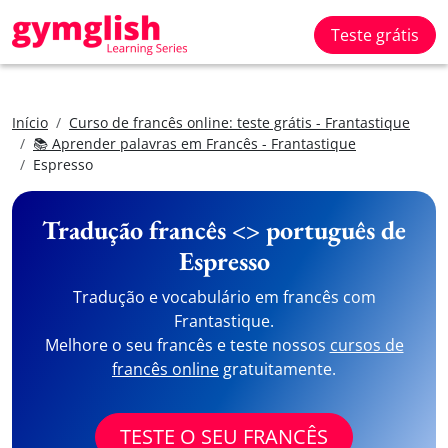
Teste grátis
Início
Curso de francês online: teste grátis - Frantastique
📚 Aprender palavras em Francês - Frantastique
Espresso
Tradução francês <> português de
Espresso
Tradução e vocabulário em francês com
Frantastique.
Melhore o seu francês e teste nossos
cursos de
francês online
gratuitamente.
TESTE O SEU FRANCÊS