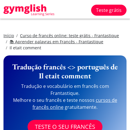
Teste grátis
Início
Curso de francês online: teste grátis - Frantastique
📚 Aprender palavras em Francês - Frantastique
Il etait comment
Tradução francês <> português de
Il etait comment
Tradução e vocabulário em francês com
Frantastique.
Melhore o seu francês e teste nossos
cursos de
francês online
gratuitamente.
TESTE O SEU FRANCÊS