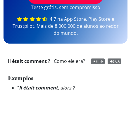
Teste grátis, sem compromisso
4.7 na App Store, Play Store e
Trustpilot. Mais de 8.000.000 de alunos ao redor
do mundo.
Il était comment ?
:
Como ele era?
FR
CA
Exemplos
"
Il était comment
, alors ?
"