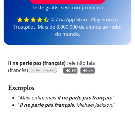
Teste grátis, sem compromisso
4.7 na App Store, Play Store e
Trustpilot. Mais de 8.000.000 de alunos ao redor
do mundo.
il ne parle pas (français)
:
ele não fala
(francês)
parler, présent
FR
CA
Exemplos
"
Mais enfin, mais
il ne parle pas français
.
"
"
Il ne parle pas français
, Michael Jackson.
"