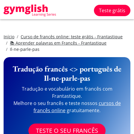
Teste grátis
Início
Curso de francês online: teste grátis - Frantastique
📚 Aprender palavras em Francês - Frantastique
Il-ne-parle-pas
Tradução francês <> português de
Il-ne-parle-pas
Tradução e vocabulário em francês com
Frantastique.
Melhore o seu francês e teste nossos
cursos de
francês online
gratuitamente.
TESTE O SEU FRANCÊS