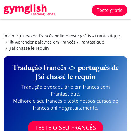
Teste grátis
Início
Curso de francês online: teste grátis - Frantastique
📚 Aprender palavras em Francês - Frantastique
J'ai chassé le requin
Tradução francês <> português de
J’ai chassé le requin
Tradução e vocabulário em francês com
Frantastique.
Melhore o seu francês e teste nossos
cursos de
francês online
gratuitamente.
TESTE O SEU FRANCÊS