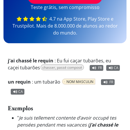
Teste grátis, sem compromisso
4.7 na App Store, Play Store e
Trustpilot. Mais de 8.000.000 de alunos ao redor
do mundo.
j'ai chassé le requin
:
Eu fui caçar tubarões, eu
caçei tubarões
chasser, passé composé
FR
CA
un requin
:
um tubarão
NOM MASCULIN
FR
CA
Exemplos
"
Je suis tellement contente d’avoir occupé tes
pensées pendant mes vacances (
j’ai chassé le