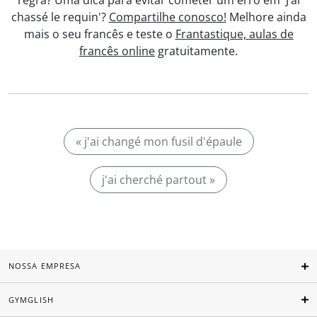
regra? Uma dica para evitar cometer um erro em 'J’ai
chassé le requin'?
Compartilhe conosco!
Melhore ainda
mais o seu francês e teste o
Frantastique, aulas de
francês online
gratuitamente.
« j'ai changé mon fusil d'épaule
j'ai cherché partout »
NOSSA EMPRESA
GYMGLISH