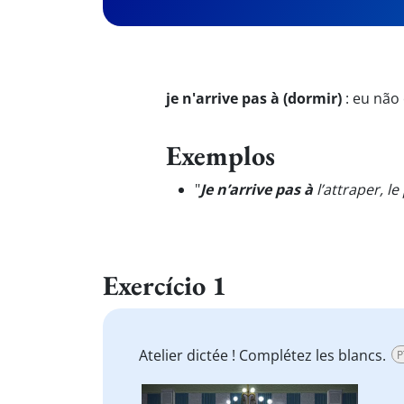
je n'arrive pas à (dormir)
:
eu não 
Exemplos
"
Je n’arrive pas à
l’attraper, le 
Exercício 1
Atelier dictée ! Complétez les blancs.
P
Video