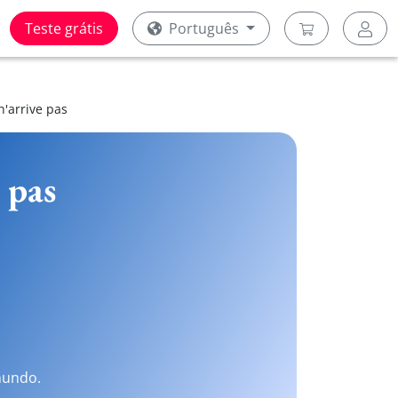
Teste grátis
Português
n'arrive pas
e pas
mundo.