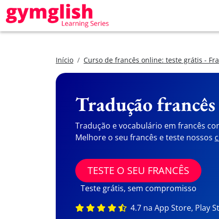
Início
Curso de francês online: teste grátis - Fr
Tradução francês
Tradução e vocabulário em francês co
Melhore o seu francês e teste nossos
c
TESTE O SEU FRANCÊS
Teste grátis, sem compromisso
4.7 na App Store, Play S