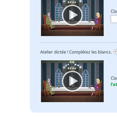
Player
Cl
Atelier dictée ! Complétez les blancs.
P
Video
Player
Cl
l’a