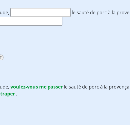
aude,
le sauté de porc à la provenç
.
T
aude,
voulez-vous
me
passer
le sauté de porc à la provençale
ttraper
.