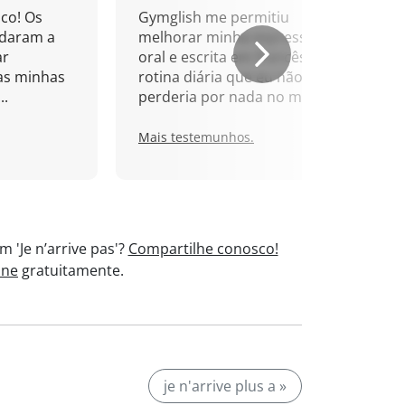
co! Os
Gymglish me permitiu
udaram a
melhorar minha expressão
ar
oral e escrita em francês. Uma
as minhas
rotina diária que eu não
..
perderia por nada no mundo!
Mais testemunhos.
 'Je n’arrive pas'?
Compartilhe conosco!
ine
gratuitamente.
je n'arrive plus a »