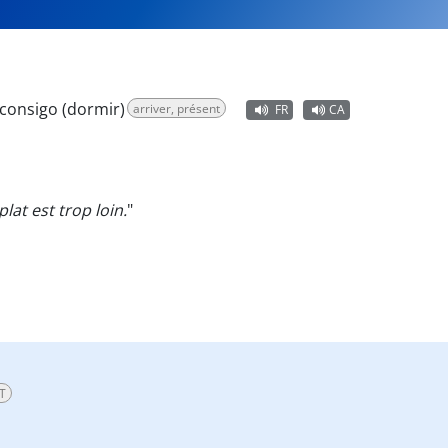
consigo (dormir)
arriver, présent
FR
CA
plat est trop loin.
"
T