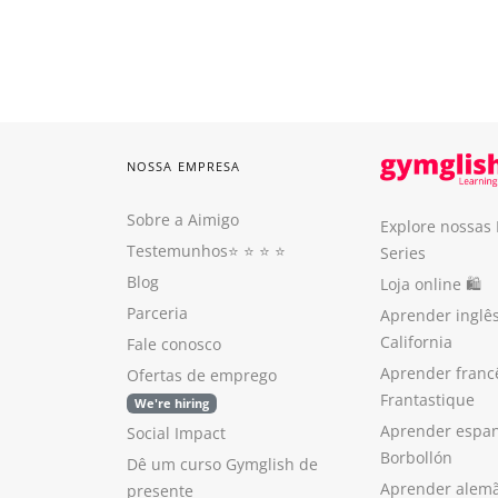
NOSSA EMPRESA
Sobre a Aimigo
Explore nossas
Testemunhos
⭐️ ⭐️ ⭐️ ⭐️
Series
Blog
Loja online 🛍
Parceria
Aprender inglê
California
Fale conosco
Aprender franc
Ofertas de emprego
Frantastique
We're hiring
Aprender espan
Social Impact
Borbollón
Dê um curso Gymglish de
Aprender alem
presente