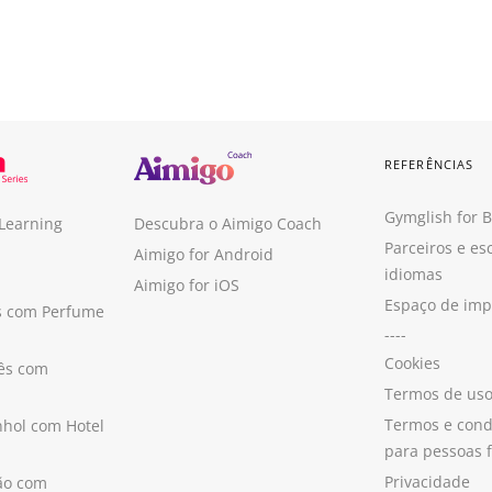
REFERÊNCIAS
Gymglish for 
 Learning
Descubra o Aimigo Coach
Parceiros e es
Aimigo for Android
idiomas
Aimigo for iOS
Espaço de im
s com Perfume
----
Cookies
ês com
Termos de us
Termos e cond
hol com Hotel
para pessoas f
Privacidade
ão com