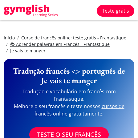
Teste grátis
Início
Curso de francês online: teste grátis - Frantastique
📚 Aprender palavras em Francês - Frantastique
Je vais te manger
Tradução francês <> português de
Je vais te manger
Tradução e vocabulário em francês com
Frantastique.
Melhore o seu francês e teste nossos
cursos de
francês online
gratuitamente.
TESTE O SEU FRANCÊS