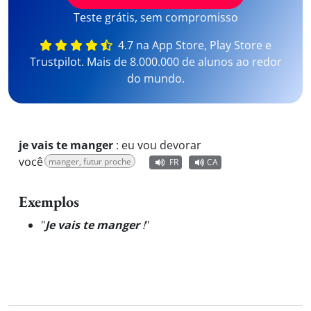
Teste grátis, sem compromisso
4.7 na App Store, Play Store e
Trustpilot. Mais de 8.000.000 de alunos ao redor
do mundo.
je vais te manger
:
eu vou devorar
você
manger, futur proche
FR
CA
Exemplos
"
Je vais te manger
!
"