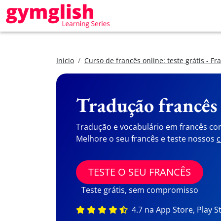
Início
Curso de francês online: teste grátis - Fr
Tradução francês
Tradução e vocabulário em francês co
Melhore o seu francês e teste nossos
c
TESTE O SEU FRANCÊS
Teste grátis, sem compromisso
4.7 na App Store, Play S