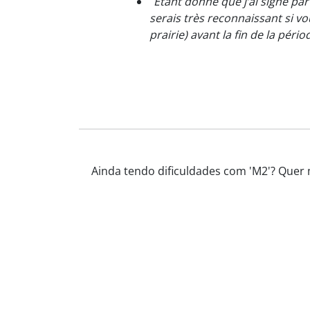
"
Étant donné que j’ai signé pa
serais très reconnaissant si vo
prairie) avant la fin de la péri
Ainda tendo dificuldades com 'M2'? Quer 