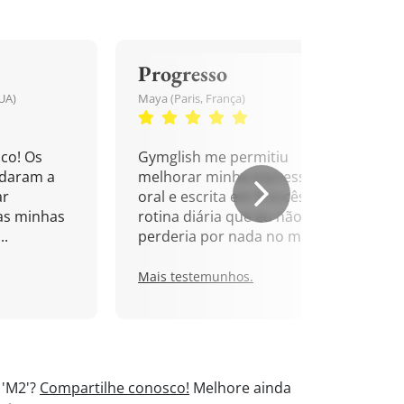
Progresso
UA)
Maya (Paris, França)
co! Os
Gymglish me permitiu
udaram a
melhorar minha expressão
ar
oral e escrita em francês. Uma
as minhas
rotina diária que eu não
..
perderia por nada no mundo!
Mais testemunhos.
 'M2'?
Compartilhe conosco!
Melhore ainda