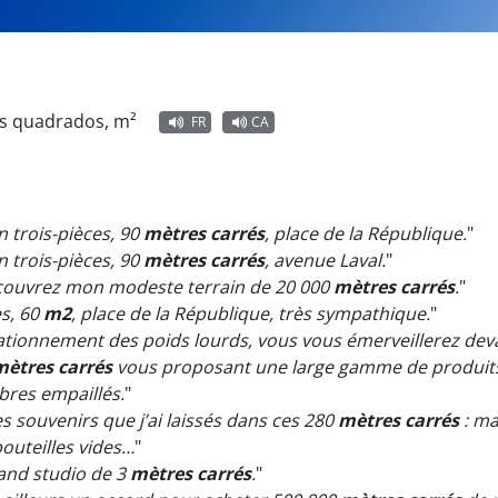
os quadrados, m²
FR
CA
un trois-pièces, 90
mètres carrés
, place de la République.
"
un trois-pièces, 90
mètres carrés
, avenue Laval.
"
découvrez mon modeste terrain de 20 000
mètres carrés
.
"
es, 60
m2
, place de la République, très sympathique.
"
ationnement des poids lourds, vous vous émerveillerez devant 
mètres carrés
vous proposant une large gamme de produits
bres empaillés.
"
s souvenirs que j’ai laissés dans ces 280
mètres carrés
: ma
bouteilles vides…
"
rand studio de 3
mètres carrés
.
"