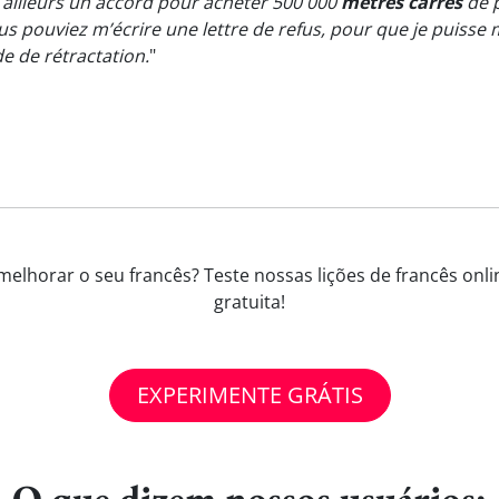
r ailleurs un accord pour acheter 500 000
mètres carrés
de p
us pouviez m’écrire une lettre de refus, pour que je puisse me
ode de rétractation.
"
melhorar o seu francês? Teste nossas lições de francês onl
gratuita!
EXPERIMENTE GRÁTIS
O que dizem nossos usuários: