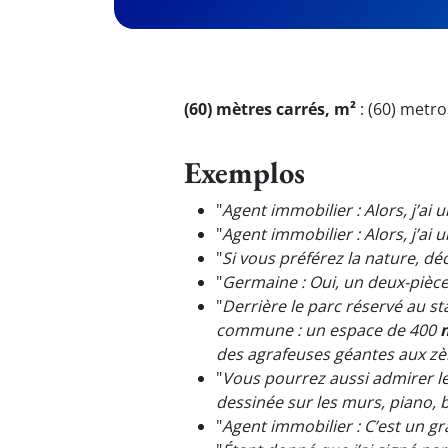
(60) mètres carrés, m²
:
(60) metr
Exemplos
"
Agent immobilier : Alors, j’ai 
"
Agent immobilier : Alors, j’ai 
"
Si vous préférez la nature, 
"
Germaine : Oui, un deux-pièc
"
Derrière le parc réservé au st
commune : un espace de 400
des agrafeuses géantes aux zè
"
Vous pourrez aussi admirer le
dessinée sur les murs, piano, 
"
Agent immobilier : C’est un g