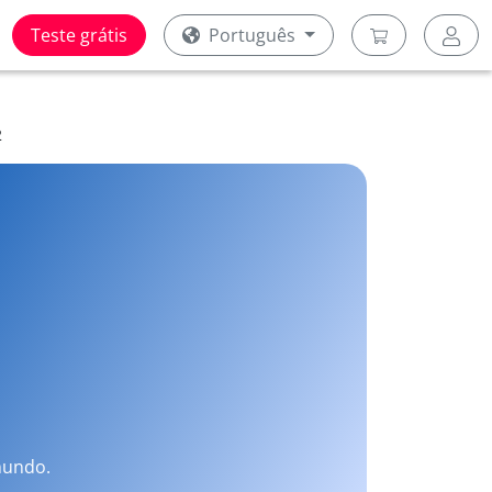
Teste grátis
Português
2
mundo.