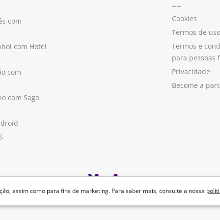
----
Cookies
ês com
Termos de us
Termos e cond
hol com Hotel
para pessoas f
Privacidade
ão com
Become a part
ano com Saga
ndroid
S
ão, assim como para fins de marketing. Para saber mais, consulte a nossa
polít