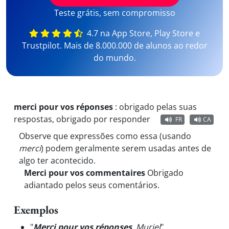
Teste grátis, sem compromisso
4.7 na App Store, Play Store e
Trustpilot. Mais de 8.000.000 de alunos ao redor
do mundo.
merci pour vos réponses
:
obrigado pelas suas
respostas, obrigado por responder
FR
CA
Observe que expressões como essa (usando
merci
) podem geralmente serem usadas antes de
algo ter acontecido.
Merci pour vos commentaires
Obrigado
adiantado pelos seus comentários.
Exemplos
"
Merci pour vos réponses
. Muriel
"