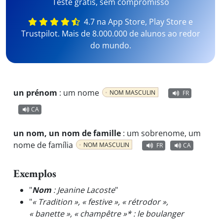
Teste grátis, sem compromisso
4.7 na App Store, Play Store e
Trustpilot. Mais de 8.000.000 de alunos ao redor
do mundo.
un prénom
:
um nome
NOM MASCULIN
FR
CA
un nom, un nom de famille
:
um sobrenome, um
nome de família
NOM MASCULIN
FR
CA
Exemplos
"
Nom
: Jeanine Lacoste
"
"
« Tradition », « festive », « rétrodor »,
« banette », « champêtre »* : le boulanger