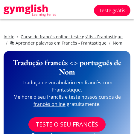
Teste grátis
Início
Curso de francês online: teste grátis - Frantastique
📚 Aprender palavras em Francês - Frantastique
Nom
Tradução francês <> português de
Nom
Tradução e vocabulário em francês com
Frantastique.
Melhore o seu francês e teste nossos
cursos de
francês online
gratuitamente.
TESTE O SEU FRANCÊS