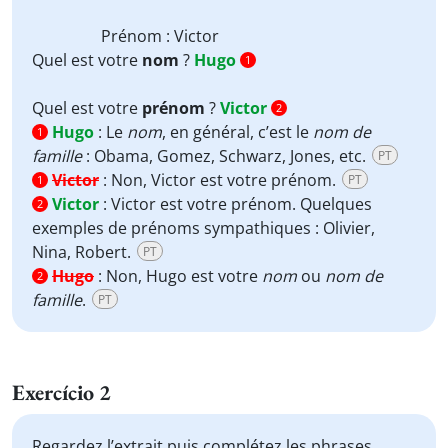
Prénom
: Victor
Quel est votre
nom
?
Hugo
1
Quel est votre
prénom
?
Victor
2
Hugo
:
Le
nom
, en général, c’est le
nom de
1
famille
: Obama, Gomez, Schwarz, Jones, etc.
PT
Victor
:
Non, Victor est votre prénom.
PT
1
Victor
:
Victor est votre prénom. Quelques
2
exemples de prénoms sympathiques : Olivier,
Nina, Robert.
PT
Hugo
:
Non, Hugo est votre
nom
ou
nom de
2
famille
.
PT
Exercício 2
Regardez l’extrait puis complétez les phrases