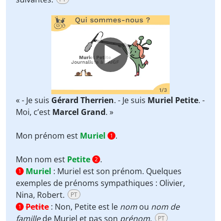
Video
Player
« - Je suis
Gérard Therrien
. - Je suis
Muriel Petite
. -
Moi, c’est
Marcel Grand
. »
Mon prénom est
Muriel
.
1
Mon nom est
Petite
.
2
Muriel
:
Muriel est son prénom. Quelques
1
exemples de prénoms sympathiques : Olivier,
Nina, Robert.
PT
Petite
:
Non, Petite est le
nom
ou
nom de
1
famille
de Muriel et pas son
prénom
.
PT