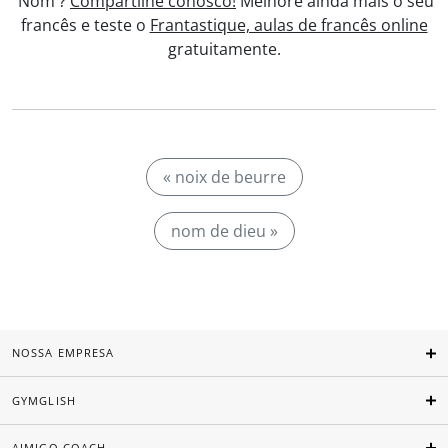
'Nom'?
Compartilhe conosco!
Melhore ainda mais o seu
francês e teste o
Frantastique, aulas de francês online
gratuitamente.
« noix de beurre
nom de dieu »
NOSSA EMPRESA
GYMGLISH
AIMIGO COACH