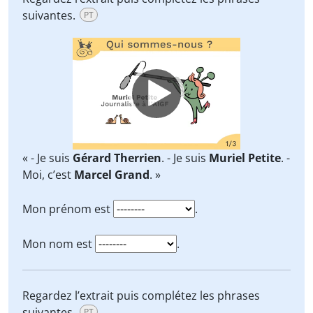
suivantes.
PT
Video
Player
« - Je suis
Gérard Therrien
. - Je suis
Muriel Petite
. -
Moi, c’est
Marcel Grand
. »
Mon prénom est
.
Mon nom est
.
Regardez l’extrait puis complétez les phrases
suivantes.
PT