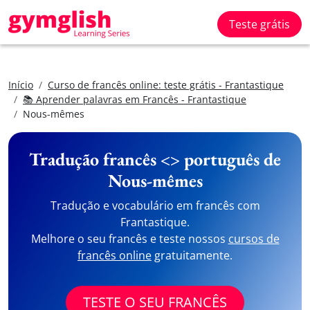
Teste grátis
Início
Curso de francês online: teste grátis - Frantastique
📚 Aprender palavras em Francês - Frantastique
Nous-mêmes
Tradução francês <> português de
Nous-mêmes
Tradução e vocabulário em francês com
Frantastique.
Melhore o seu francês e teste nossos
cursos de
francês online
gratuitamente.
TESTE O SEU FRANCÊS