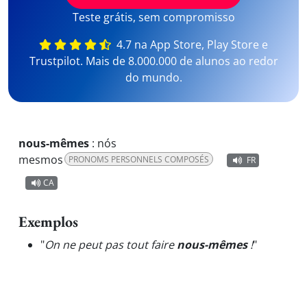
Teste grátis, sem compromisso
4.7 na App Store, Play Store e
Trustpilot. Mais de 8.000.000 de alunos ao redor
do mundo.
nous-mêmes
:
nós
mesmos
PRONOMS PERSONNELS COMPOSÉS
FR
CA
Exemplos
"
On ne peut pas tout faire
nous-mêmes
!
"