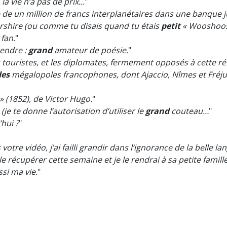
, la vie n’a pas de prix...
"
 de un million de francs interplanétaires dans une banque j
ershire (ou comme tu disais quand tu étais
petit
« Wooshoos
 fan.
"
tendre :
grand
amateur de poésie.
"
es touristes, et les diplomates, fermement opposés à cette r
des
mégalopoles francophones, dont Ajaccio, Nîmes et Fréju
» (1852), de Victor Hugo.
"
je te donne l’autorisation d’utiliser le
grand
couteau…
"
hui ?
"
otre vidéo, j’ai failli grandir dans l’ignorance de la belle la
le récupérer cette semaine et je le rendrai à sa petite famille,
si ma vie.
"