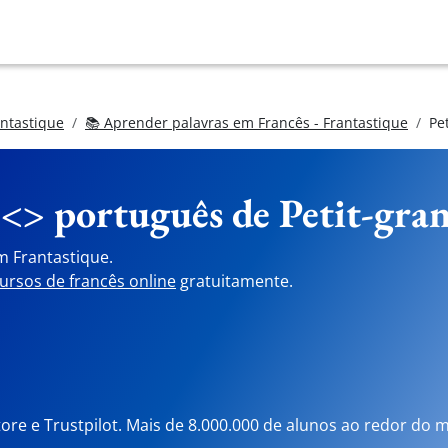
antastique
📚 Aprender palavras em Francês - Frantastique
Pe
 <> português de
Petit-gra
m Frantastique.
ursos de francês online
gratuitamente.
tore e Trustpilot. Mais de 8.000.000 de alunos ao redor do 