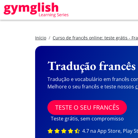
Início
Curso de francês online: teste grátis - Fr
Tradução francês
Tradução e vocabulário em francês co
Melhore o seu francês e teste nossos
c
TESTE O SEU FRANCÊS
Teste grátis, sem compromisso
4.7 na App Store, Play S