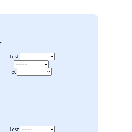
 »
Il est
,
,
et
.
Il est
,