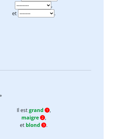
,
et
.
 »
Il est
grand
,
1
maigre
,
2
et
blond
.
3