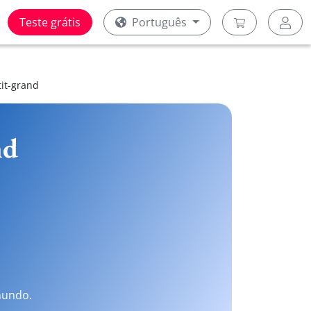
Teste grátis
Português
tit-grand
nd
mundo.