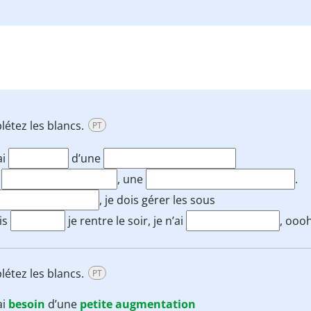
plétez les blancs.
PT
ai
d’une
n
, une
.
, je dois gérer les sous
is
je rentre le soir, je n’ai
, oooh
plétez les blancs.
PT
ai
besoin
d’une
petite
augmentation