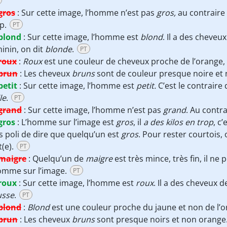
gros
:
Sur cette image, l’homme n’est pas
gros,
au contraire 
op.
PT
blond
:
Sur cette image, l’homme est
blond
. Il a des cheve
inin, on dit
blonde
.
PT
roux
:
Roux
est une couleur de cheveux proche de l’orange,
brun
:
Les cheveux
bruns
sont de couleur presque noire et
petit
:
Sur cette image, l’homme est
petit.
C’est le contraire
le
.
PT
grand
:
Sur cette image, l’homme n’est pas
grand
. Au contra
gros
:
L’homme sur l’image est
gros
, il
a des kilos en trop
, c
s poli de dire que quelqu’un est
gros
. Pour rester courtois, o
t(e).
PT
maigre
:
Quelqu’un de
maigre
est très mince, très fin, il ne 
omme sur l’image.
PT
roux
:
Sur cette image, l’homme est
roux
. Il a des cheveux 
usse
.
PT
blond
:
Blond
est une couleur proche du jaune et non de l’
brun
:
Les cheveux
bruns
sont presque noirs et non orange