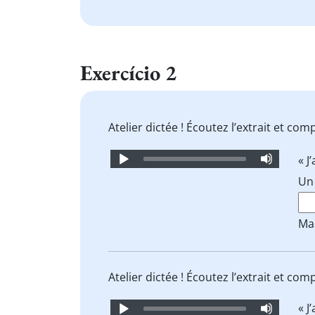
Exercício 2
Atelier dictée ! Écoutez l’extrait et com
Audio
« J’
Player
U
Ma
Atelier dictée ! Écoutez l’extrait et com
Audio
« J’