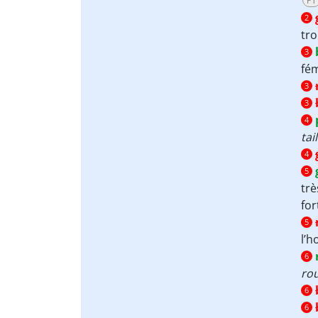
PT
2
tr
3
fém
3
3
4
tail
4
5
trè
for
5
l’h
6
ro
6
6