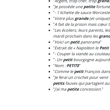
"
Argent, trop cher, trop
grand
"
Je possède une
petite
fortune
"
- 1 lichette de sauce Worcest
"
Votre plus
grande
(et unique)
"
A fait de la prison mais cœur 
"
Les écoliers, leurs parents, l
mardi prochain dans les
gran
"
Voici un
petit
panorama
"
"
Extrait de « Napoléon le
Petit
"
- Couper la viande au couteau (
"
- Un
petit
bourgogne aujourd’
"
Nom :
PETITE
"
"
Comme le
petit
François dans v
"
Je ferai un crochet pour venir 
petits
fauves qui partagent aus
"
j’ai ma
petite
concession.
"