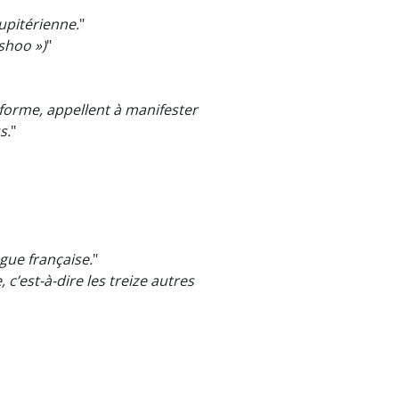
upitérienne.
"
hoo »)
"
éforme, appellent à manifester
s.
"
ngue française.
"
 c’est-à-dire les treize autres