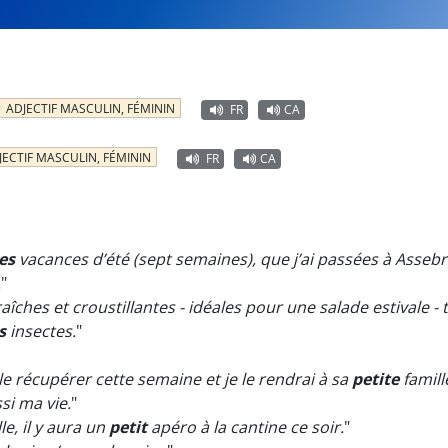
ADJECTIF MASCULIN, FÉMININ
FR
CA
JECTIF MASCULIN, FÉMININ
FR
CA
es
vacances d’été (sept semaines), que j’ai passées à Assebr
.
"
fraîches et croustillantes - idéales pour une salade estivale 
s
insectes.
"
 le récupérer cette semaine et je le rendrai à sa
petite
famille
si ma vie.
"
e, il y aura un
petit
apéro à la cantine ce soir.
"