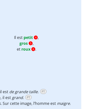
Il est
petit
,
4
gros
,
5
et
roux
.
6
il est
de grande taille
.
PT
, il est
grand
.
PT
s
. Sur cette image, l’homme est
maigre
.