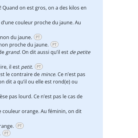
! Quand on est gros, on a des kilos en
ux d’une couleur proche du jaune. Au
 non du jaune.
PT
 non proche du jaune.
PT
 de
grand
. On dit aussi qu’il est
de petite
ire, il est
petit
.
PT
’est le contraire de
mince
. Ce n’est pas
n dit a qu’il ou elle est rond(e) ou
pèse pas lourd. Ce n’est pas le cas de
de couleur orange. Au féminin, on dit
orange.
PT
.
PT