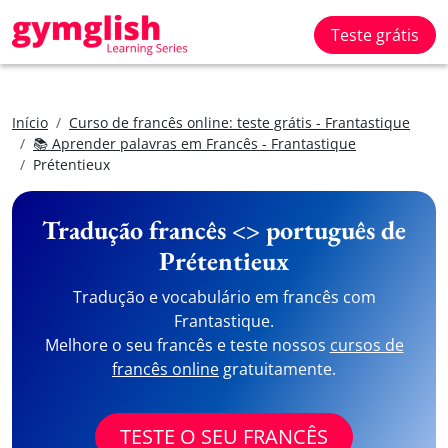
Teste grátis
Início
Curso de francês online: teste grátis - Frantastique
📚 Aprender palavras em Francês - Frantastique
Prétentieux
Tradução francês <> português de
Prétentieux
Tradução e vocabulário em francês com
Frantastique.
Melhore o seu francês e teste nossos
cursos de
francês online
gratuitamente.
TESTE O SEU FRANCÊS