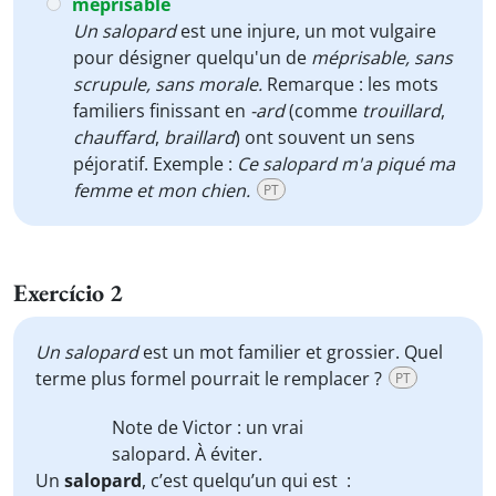
méprisable
Un salopard
est une injure, un mot vulgaire
pour désigner quelqu'un de
méprisable, sans
scrupule, sans morale.
Remarque : les mots
familiers finissant en
-ard
(comme
trouillard
,
chauffard
,
braillard
) ont souvent un sens
péjoratif. Exemple :
Ce salopard m'a piqué ma
femme et mon chien.
PT
Exercício 2
Un
salopard
est un mot familier et grossier. Quel
terme plus formel pourrait le remplacer ?
PT
Note de Victor : un vrai
salopard
. À éviter.
Un
salopard
, c’est quelqu’un qui est :