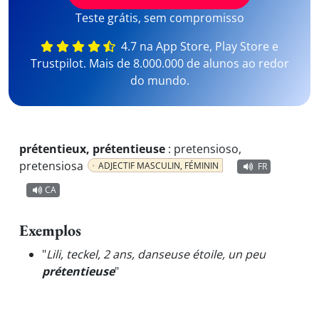
Teste grátis, sem compromisso
4.7 na App Store, Play Store e
Trustpilot. Mais de 8.000.000 de alunos ao redor
do mundo.
prétentieux, prétentieuse
:
pretensioso,
pretensiosa
ADJECTIF MASCULIN, FÉMININ
FR
CA
Exemplos
"
Lili, teckel, 2 ans, danseuse étoile, un peu
prétentieuse
"