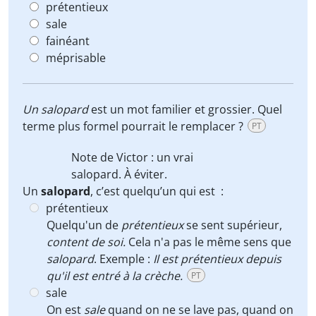
prétentieux
sale
fainéant
méprisable
Un
salopard
est un mot familier et grossier. Quel
terme plus formel pourrait le remplacer ?
PT
Note de Victor : un vrai
salopard
. À éviter.
Un
salopard
, c’est quelqu’un qui est :
prétentieux
Quelqu'un de
prétentieux
se sent supérieur,
content de soi.
Cela n'a pas le même sens que
salopard
. Exemple :
Il est prétentieux depuis
qu'il est entré à la crèche.
PT
sale
On est
sale
quand on ne se lave pas, quand on