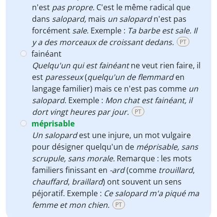
n'est
pas propre.
C'est le même radical que
dans
salopard,
mais
un salopard
n'est pas
forcément
sale
. Exemple :
Ta barbe est sale. Il
y a des morceaux de croissant dedans.
PT
fainéant
Quelqu'un qui est fainéant
ne veut rien faire, il
est
paresseux
(
quelqu'un de flemmard
en
langage familier) mais ce n'est pas comme
un
salopard
. Exemple :
Mon chat est fainéant, il
dort vingt heures par jour.
PT
méprisable
Un salopard
est une injure, un mot vulgaire
pour désigner quelqu'un de
méprisable, sans
scrupule, sans morale.
Remarque : les mots
familiers finissant en
-ard
(comme
trouillard
,
chauffard
,
braillard
) ont souvent un sens
péjoratif. Exemple :
Ce salopard m'a piqué ma
femme et mon chien.
PT