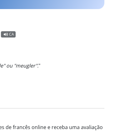
CA
le" ou "meugler".
"
es de francês online e receba uma avaliação