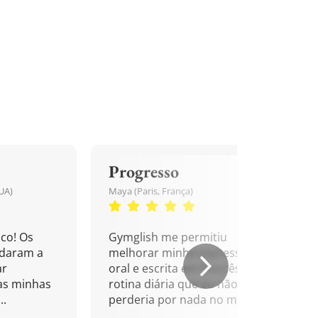
Progresso
UA)
Maya (Paris, França)
co! Os
Gymglish me permitiu
udaram a
melhorar minha expressão
ar
oral e escrita em francês. Uma
as minhas
rotina diária que eu não
..
perderia por nada no mundo!