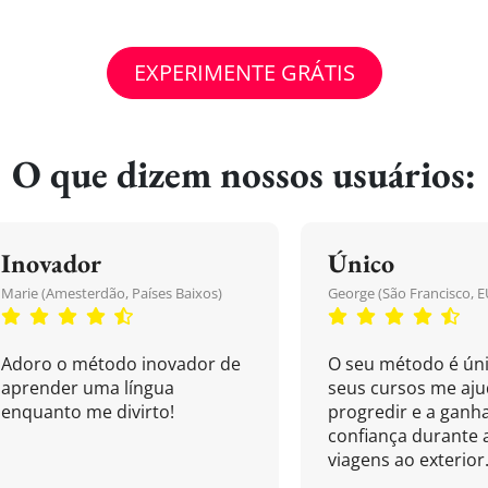
EXPERIMENTE GRÁTIS
O que dizem nossos usuários:
Inovador
Único
Marie (Amesterdão, Países Baixos)
George (São Francisco, E
Adoro o método inovador de
O seu método é úni
aprender uma língua
seus cursos me aj
enquanto me divirto!
progredir e a ganh
confiança durante 
viagens ao exterior.