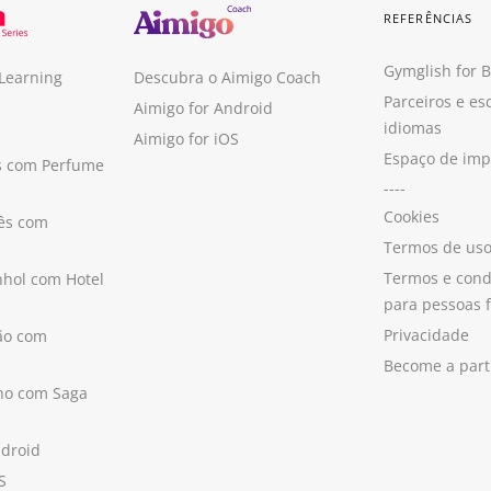
REFERÊNCIAS
Gymglish for 
 Learning
Descubra o Aimigo Coach
Parceiros e es
Aimigo for Android
idiomas
Aimigo for iOS
Espaço de im
s com Perfume
----
Cookies
ês com
Termos de us
Termos e cond
hol com Hotel
para pessoas f
Privacidade
ão com
Become a part
ano com Saga
ndroid
S