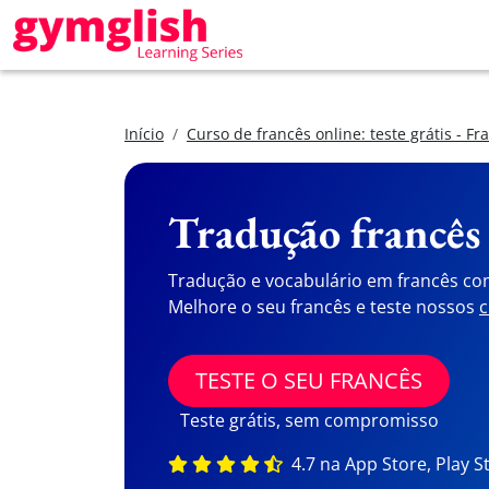
Início
Curso de francês online: teste grátis - Fr
Tradução francês
Tradução e vocabulário em francês co
Melhore o seu francês e teste nossos
c
TESTE O SEU FRANCÊS
Teste grátis, sem compromisso
4.7 na App Store, Play S