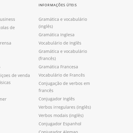
INFORMAÇÕES ÚTEIS
Business
Gramática e vocabulário
(inglês)
colas de
Gramática Inglesa
prensa
Vocabulário de Inglês
Gramática e vocabulário
(francês)
Gramática Francesa
o
Vocabulário de Francês
içoes de venda
isicas
Conjugação de verbos em
francês
Conjugador Inglês
ner
Verbos irregulares (inglês)
Verbos modais (inglês)
Conjugador Espanhol
Conjugador Alemao