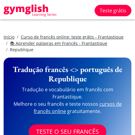
Teste grátis
Início
Curso de francês online: teste grátis - Frantastique
📚 Aprender palavras em Francês - Frantastique
Republique
Tradução francês <> português de
Republique
Tradução e vocabulário em francês com
Frantastique.
Melhore o seu francês e teste nossos
cursos de
francês online
gratuitamente.
TESTE O SEU FRANCÊS