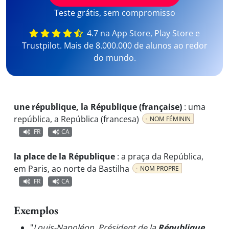
Teste grátis, sem compromisso
4.7 na App Store, Play Store e
Trustpilot. Mais de 8.000.000 de alunos ao redor
do mundo.
une république, la République (française)
:
uma
república, a República (francesa)
NOM FÉMININ
FR
CA
la place de la République
:
a praça da República,
em Paris, ao norte da Bastilha
NOM PROPRE
FR
CA
Exemplos
"
Louis-Napoléon, Président de la
République
,