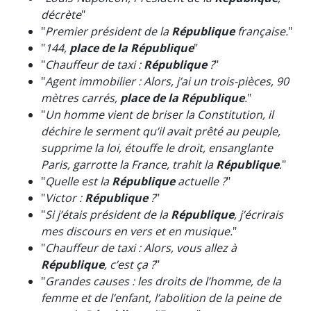
décrète
"
"
Premier président de la
République
française.
"
"
144,
place de la République
"
"
Chauffeur de taxi :
République
?
"
"
Agent immobilier : Alors, j’ai un trois-pièces, 90
mètres carrés,
place de la République
.
"
"
Un homme vient de briser la Constitution, il
déchire le serment qu’il avait prêté au peuple,
supprime la loi, étouffe le droit, ensanglante
Paris, garrotte la France, trahit la
République
.
"
"
Quelle est la
République
actuelle ?
"
"
Victor :
République
?
"
"
Si j’étais président de la
République
, j’écrirais
mes discours en vers et en musique.
"
"
Chauffeur de taxi : Alors, vous allez à
République
, c’est ça ?
"
"
Grandes causes : les droits de l’homme, de la
femme et de l’enfant, l’abolition de la peine de